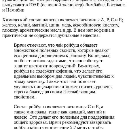
выпускают в ЮАР (основной экспортер), Зимбабве, Ботсване
и Намибии.
Химический состав напитка включает витамины А, Р, С и Е;
железо, калий, магний, цинк, медь, аскорбиновую кислоту,
глюкозу, ароматические масла и др. В нем нет кофеина и
практически не содержатся дубильные вещества.
Врачи отмечают, что чай ройбуш обладает
множеством полезных свойств, которые делают
его ценным дополнением к рациону. Во-первых,
он богат антиоксидантами, что способствует
защите клеток от повреждений. Во-вторых,
ройбуш не содержит кофеина, что делает его
идеальным выбором для людей, чувствительных к
этому веществу. Также этот чай помогает
улучшить пищеварение и может снизить уровень
стресса благодаря своим расслабляющим
свойствам.
Состав ройбуша включает витамины C и E, а
также минералы, такие как кальций, магний и
железо. Это делает его полезным для поддержания
общего здоровья. Врачи рекомендуют заваривать
ройбуш кипятком в течение 5-7 минут, чтобы