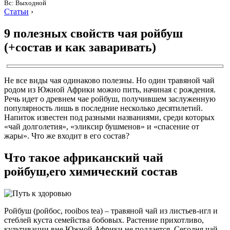
Вс: Выходной
Статьи
›
9 полезных свойств чая ройбуш
(+состав и как заваривать)
Не все виды чая одинаково полезны. Но один травяной чай
родом из Южной Африки можно пить, начиная с рождения.
Речь идет о древнем чае ройбуш, получившем заслуженную
популярность лишь в последние несколько десятилетий.
Напиток известен под разными названиями, среди которых
«чай долголетия», «эликсир бушменов» и «спасение от
жары». Что же входит в его состав?
Что такое африканский чай
ройбуш,его химический состав
Ройбуш (ройбос, rooibos tea) – травяной чай из листьев-игл и
стеблей куста семейства бобовых. Растение прихотливо,
культивации вне Южной Африки не поддается. Сегодня чай