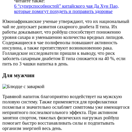
Читайте также:
6 “суперспособностей” китайского чая Да Хун Пао,
которые помогут похудеть и поправить здоровье
Южноафриканские ученые утверждают, что их национальный
чай не допускает развития сахарного диабета II типа. Их
работы доказывают, что ройбуш способствует понижению
уровня сахара и уменьшению количества вредных липидов.
Содержащиеся в чае полифенолы повышают активность
инсулина, а также препятствуют возникновению рака.
Голландские исследователи пришли к выводу, что риск
заболеть сахарным диабетом II типа снижается на 40 %, если
пить по 3 чашки напитка в день.
Для мужчин
Травяной напиток благоприятно воздействует на мужскую
половую систему. Также применяется для профилактики
похмелья и значительно ослабляет симптомы уже имеющегося
неприятного послеалкогольного эффекта. При активном
занятии спортом, тяжелых физических нагрузках ройбуш
помогает быстро восстанавливать силы и подпитывать
организм энергией весь день.