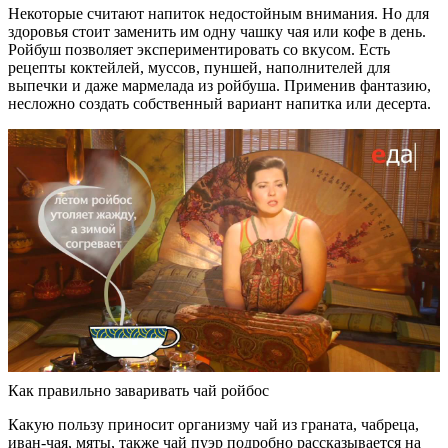
Некоторые считают напиток недостойным внимания. Но для
здоровья стоит заменить им одну чашку чая или кофе в день.
Ройбуш позволяет экспериментировать со вкусом. Есть
рецепты коктейлей, муссов, пуншей, наполнителей для
выпечки и даже мармелада из ройбуша. Применив фантазию,
несложно создать собственный вариант напитка или десерта.
Как правильно заваривать чай ройбос
Какую пользу приносит организму чай из граната, чабреца,
иван-чая, мяты, также чай пуэр подробно рассказывается на