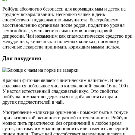
Ройбуш абсолютно безопасен для кормящих мам и деток на
грудном вскармливании. Несколько чашек в день
способствуют поддержанию иммунитета, быстрейшему
восстановлению организма после родов, поднятию уровня
гемоглобина, уменьшению симптомов послеродовой
депрессии. Чай незаменим как спазмолитическое средство при
желудочных, кишечных и почечных коликах, поскольку
аптечные лекарства принимать кормящим мамам нельзя.
Для похудения
Красный фиточай является диетическим напитком. В нем
содержится небольшое число килокалорий: около 16 на 100 г.
У настоя естественный сладковатый вкус. Это свойство
ройбуша поможет воздержаться от добавления сахара и
других подсластителей в чай.
Употребление «эликсира бушменов» поможет быть в тонусе
при физической активности разной интенсивности. Ройбуш
можно пить практически без ограничений в любое время
суток, поэтому им можно дополнить или заменить вечерний
прием пищи. Также чай способствует выведению шлаков и