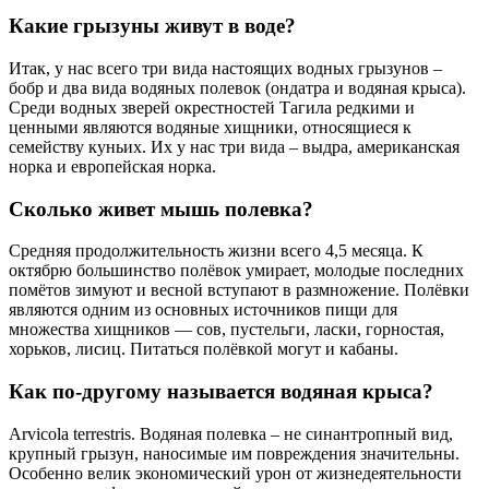
Какие грызуны живут в воде?
Итак, у нас всего три вида настоящих водных грызунов –
бобр и два вида водяных полевок (ондатра и водяная крыса).
Среди водных зверей окрестностей Тагила редкими и
ценными являются водяные хищники, относящиеся к
семейству куньих. Их у нас три вида – выдра, американская
норка и европейская норка.
Сколько живет мышь полевка?
Средняя продолжительность жизни всего 4,5 месяца. К
октябрю большинство полёвок умирает, молодые последних
помётов зимуют и весной вступают в размножение. Полёвки
являются одним из основных источников пищи для
множества хищников — сов, пустельги, ласки, горностая,
хорьков, лисиц. Питаться полёвкой могут и кабаны.
Как по-другому называется водяная крыса?
Arvicola terrestris. Водяная полевка – не синантропный вид,
крупный грызун, наносимые им повреждения значительны.
Особенно велик экономический урон от жизнедеятельности