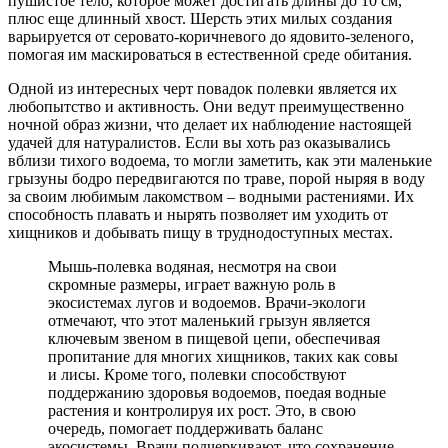
пушистое тело, которое может достигать длины до 10 см,
плюс еще длинный хвост. Шерсть этих милых создания
варьируется от серовато-коричневого до ядовито-зеленого,
помогая им маскироваться в естественной среде обитания.
Одной из интересных черт повадок полевки является их
любопытство и активность. Они ведут преимущественно
ночной образ жизни, что делает их наблюдение настоящей
удачей для натуралистов. Если вы хоть раз оказывались
вблизи тихого водоема, то могли заметить, как эти маленькие
грызуны бодро передвигаются по траве, порой ныряя в воду
за своим любимым лакомством – водными растениями. Их
способность плавать и нырять позволяет им уходить от
хищников и добывать пищу в труднодоступных местах.
Мышь-полевка водяная, несмотря на свои
скромные размеры, играет важную роль в
экосистемах лугов и водоемов. Врачи-экологи
отмечают, что этот маленький грызун является
ключевым звеном в пищевой цепи, обеспечивая
пропитание для многих хищников, таких как совы
и лисы. Кроме того, полевки способствуют
поддержанию здоровья водоемов, поедая водные
растения и контролируя их рост. Это, в свою
очередь, помогает поддерживать баланс
экосистемы. Врачи подчеркивают, что сохранение