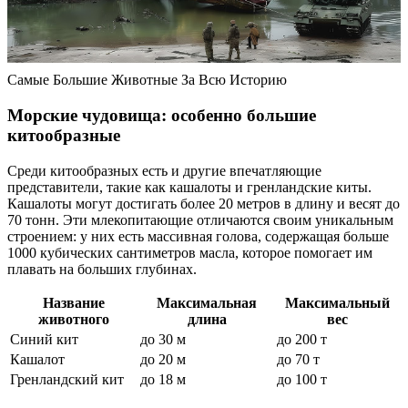
Самые Большие Животные За Всю Историю
Морские чудовища: особенно большие
китообразные
Среди китообразных есть и другие впечатляющие
представители, такие как кашалоты и гренландские киты.
Кашалоты могут достигать более 20 метров в длину и весят до
70 тонн. Эти млекопитающие отличаются своим уникальным
строением: у них есть массивная голова, содержащая больше
1000 кубических сантиметров масла, которое помогает им
плавать на больших глубинах.
Название
Максимальная
Максимальный
животного
длина
вес
Синий кит
до 30 м
до 200 т
Кашалот
до 20 м
до 70 т
Гренландский кит
до 18 м
до 100 т