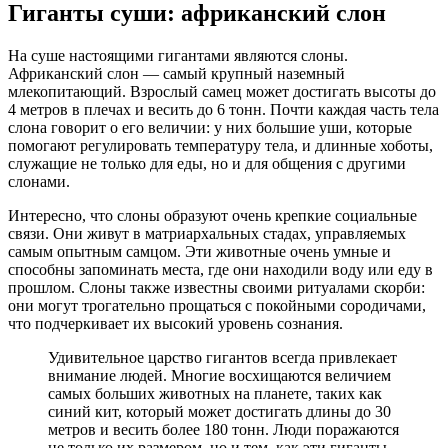
Гиганты суши: африканский слон
На суше настоящими гигантами являются слоны.
Африканский слон — самый крупный наземный
млекопитающий. Взрослый самец может достигать высоты до
4 метров в плечах и весить до 6 тонн. Почти каждая часть тела
слона говорит о его величии: у них большие уши, которые
помогают регулировать температуру тела, и длинные хоботы,
служащие не только для еды, но и для общения с другими
слонами.
Интересно, что слоны образуют очень крепкие социальные
связи. Они живут в матриархальных стадах, управляемых
самым опытным самцом. Эти животные очень умные и
способны запоминать места, где они находили воду или еду в
прошлом. Слоны также известны своими ритуалами скорби:
они могут трогательно прощаться с покойными сородичами,
что подчеркивает их высокий уровень сознания.
Удивительное царство гигантов всегда привлекает
внимание людей. Многие восхищаются величием
самых больших животных на планете, таких как
синий кит, который может достигать длины до 30
метров и весить более 180 тонн. Люди поражаются
не только их размером, но и тем, как эти гиганты