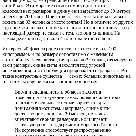
настоящим королем среди животных, то ответ прост — это
синий кит. Эти морские гиганты могут достигать
колоссальных размеров, в длину они вырастают до 30 метров
и весят до 200 тонн! Представьте себе, что такой кит может
весить как 33 человека вместе взятых! Но в отличие от других
крупных животных, синие киты питаются планктоном, и их
настоящий размер не связан с тем, что они хищники. На
самом деле, они едят около 4 тонн планктона в день!
Интересный факт: сердце синего кита весит около 200
килограммов и по размеру сопоставимо с маленьким
автомобилем. Невероятно, не правда ли? Однако, несмотря на
свои размеры, синие киты находятся под угрозой
исчезновения, и их популяция продолжает сокращаться. Вот
такие контрастные существа — самых больших животных на
планете, находящиеся на грани исчезновения.
Врачи и специалисты в области экологии
отмечают, что изучение самых больших животных
на планете открывает новые горизонты для
понимания экосистем. Например, синие киты,
достигающие длины до 30 метров, не только
впечатляют своими размерами, но и играют
ключевую роль в поддержании морского баланса.
Их кормление способствует распространению
питательных веществ в океане, что, в свою