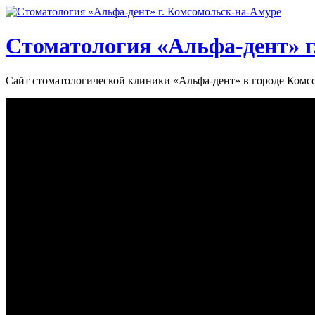
Стоматология «‎Альфа-дент»‎ 
Сайт стоматологической клиники «‎Альфа-дент» в городе Ком