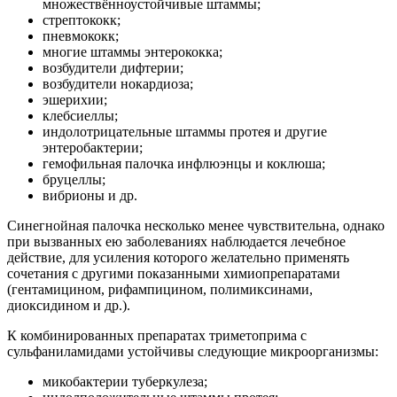
множествённоустойчивые штаммы;
стрептококк;
пневмококк;
многие штаммы энтерококка;
возбудители дифтерии;
возбудители нокардиоза;
эшерихии;
клебсиеллы;
индолотрицательные штаммы протея и другие
энтеробактерии;
гемофильная палочка инфлюэнцы и коклюша;
бруцеллы;
вибрионы и др.
Синегнойная палочка несколько менее чувствительна, однако
при вызванных ею заболеваниях наблюдается лечебное
действие, для усиления которого желательно применять
сочетания с другими показанными химиопрепаратами
(гентамицином, рифампицином, полимиксинами,
диоксидином и др.).
К комбинированных препаратах триметоприма с
сульфаниламидами устойчивы следующие микроорганизмы:
микобактерии туберкулеза;