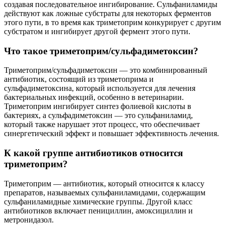
создавая последовательное ингибирование. Сульфаниламиды
действуют как ложные субстраты для некоторых ферментов
этого пути, в то время как триметоприм конкурирует с другим
субстратом и ингибирует другой фермент этого пути.
Что такое триметоприм/сульфадиметоксин?
Триметоприм/сульфадиметоксин — это комбинированный
антибиотик, состоящий из триметоприма и
сульфадиметоксина, который используется для лечения
бактериальных инфекций, особенно в ветеринарии.
Триметоприм ингибирует синтез фолиевой кислоты в
бактериях, а сульфадиметоксин — это сульфаниламид,
который также нарушает этот процесс, что обеспечивает
синергетический эффект и повышает эффективность лечения.
К какой группе антибиотиков относится
триметоприм?
Триметоприм — антибиотик, который относится к классу
препаратов, называемых сульфаниламидами, содержащим
сульфаниламидные химические группы. Другой класс
антибиотиков включает пенициллин, амоксициллин и
метронидазол.