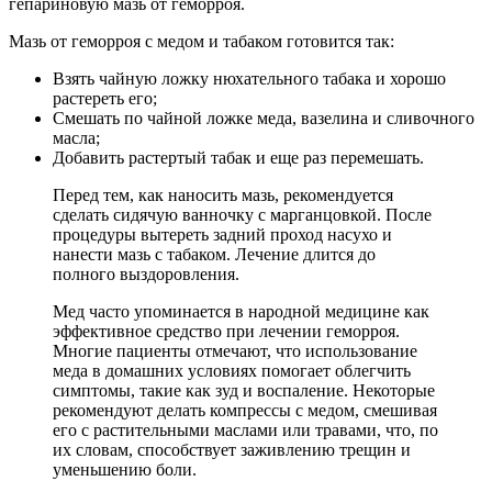
гепариновую мазь от геморроя.
Мазь от геморроя с медом и табаком готовится так:
Взять чайную ложку нюхательного табака и хорошо
растереть его;
Смешать по чайной ложке меда, вазелина и сливочного
масла;
Добавить растертый табак и еще раз перемешать.
Перед тем, как наносить мазь, рекомендуется
сделать сидячую ванночку с марганцовкой. После
процедуры вытереть задний проход насухо и
нанести мазь с табаком. Лечение длится до
полного выздоровления.
Мед часто упоминается в народной медицине как
эффективное средство при лечении геморроя.
Многие пациенты отмечают, что использование
меда в домашних условиях помогает облегчить
симптомы, такие как зуд и воспаление. Некоторые
рекомендуют делать компрессы с медом, смешивая
его с растительными маслами или травами, что, по
их словам, способствует заживлению трещин и
уменьшению боли.