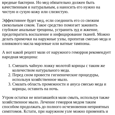
вредные бактерии. Но мед обязательно должен быть
качественным и натуральным, а наносить его нужно на
чистую и сухую кожу или слизистую.
Эффективнее будет мед, если соединить его со свежим
свекольным соком. Такое средство помогает заживить
глубокие анальные трещины, устранить зуд и жжение,
предотвратить воспаление и инфицирование тканей. Можно
делать примочки на наружные узлы, пропитав смесью меда и
оливкового масла марлевые или ватные тампоны.
А вот какой рецепт мази от наружного геморроя рекомендует
народная медицина:
Смешать чайную ложку молотой корицы с таким же
количеством натурального меда.
Перед сном провести гигиенические процедуры,
используя хозяйственное мыло.
Смазать область промежности и ануса смесью меда и
корицы, оставить на ночь.
Утром остатки не впитавшейся мази смыть, используя также
хозяйственное мыло. Лечение геморроя медом таким
способом продолжать до полного исчезновения неприятных
симптомов. Кстати, при наружном узле можно применять и