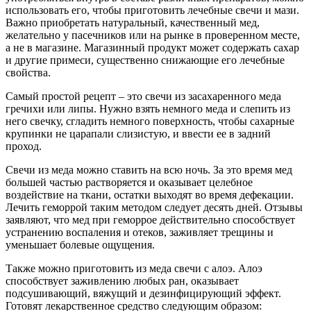
использовать его, чтобы приготовить лечебные свечи и мази.
Важно приобретать натуральный, качественный мед,
желательно у пасечников или на рынке в проверенном месте,
а не в магазине. Магазинный продукт может содержать сахар
и другие примеси, существенно снижающие его лечебные
свойства.
Самый простой рецепт – это свечи из засахаренного меда
гречихи или липы. Нужно взять немного меда и слепить из
него свечку, сгладить немного поверхность, чтобы сахарные
крупинки не царапали слизистую, и ввести ее в задний
проход.
Свечи из меда можно ставить на всю ночь. За это время мед
большей частью растворяется и оказывает целебное
воздействие на ткани, остатки выходят во время дефекации.
Лечить геморрой таким методом следует десять дней. Отзывы
заявляют, что мед при геморрое действительно способствует
устранению воспаления и отеков, заживляет трещины и
уменьшает болевые ощущения.
Также можно приготовить из меда свечи с алоэ. Алоэ
способствует заживлению любых ран, оказывает
подсушивающий, вяжущий и дезинфицирующий эффект.
Готовят лекарственное средство следующим образом: