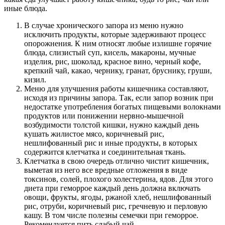
иные блюда.
В случае хронического запора из меню нужно
исключить продукты, которые задерживают процесс
опорожнения. К ним относят любые излишне горячие
блюда, слизистый суп, кисель, макароны, мучные
изделия, рис, шоколад, красное вино, черный кофе,
крепкий чай, какао, чернику, гранат, бруснику, груши,
кизил.
Меню для улучшения работы кишечника составляют,
исходя из причины запора. Так, если запор возник при
недостатке употребления богатых пищевыми волокнами
продуктов или понижении нервно-мышечной
возбудимости толстой кишки, нужно каждый день
кушать жилистое мясо, коричневый рис,
нешлифованный рис и иные продукты, в которых
содержится клетчатка и соединительная ткань.
Клетчатка в свою очередь отлично чистит кишечник,
выметая из него все вредные отложения в виде
токсинов, солей, плохого холестерина, ядов. Для этого
диета при геморрое каждый день должна включать
овощи, фрукты, ягоды, ржаной хлеб, нешлифованный
рис, отруби, коричневый рис, гречневую и перловую
кашу. В том числе полезны семечки при геморрое.
Рекомендуется пить слабый чай.