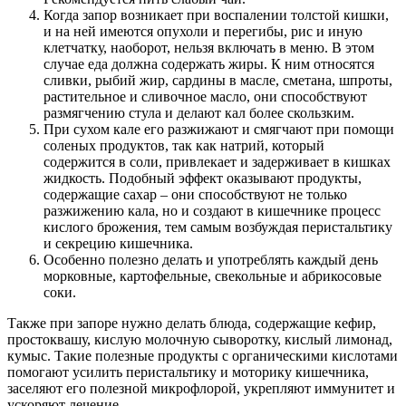
Когда запор возникает при воспалении толстой кишки,
и на ней имеются опухоли и перегибы, рис и иную
клетчатку, наоборот, нельзя включать в меню. В этом
случае еда должна содержать жиры. К ним относятся
сливки, рыбий жир, сардины в масле, сметана, шпроты,
растительное и сливочное масло, они способствуют
размягчению стула и делают кал более скользким.
При сухом кале его разжижают и смягчают при помощи
соленых продуктов, так как натрий, который
содержится в соли, привлекает и задерживает в кишках
жидкость. Подобный эффект оказывают продукты,
содержащие сахар – они способствуют не только
разжижению кала, но и создают в кишечнике процесс
кислого брожения, тем самым возбуждая перистальтику
и секрецию кишечника.
Особенно полезно делать и употреблять каждый день
морковные, картофельные, свекольные и абрикосовые
соки.
Также при запоре нужно делать блюда, содержащие кефир,
простоквашу, кислую молочную сыворотку, кислый лимонад,
кумыс. Такие полезные продукты с органическими кислотами
помогают усилить перистальтику и моторику кишечника,
заселяют его полезной микрофлорой, укрепляют иммунитет и
ускоряют лечение.