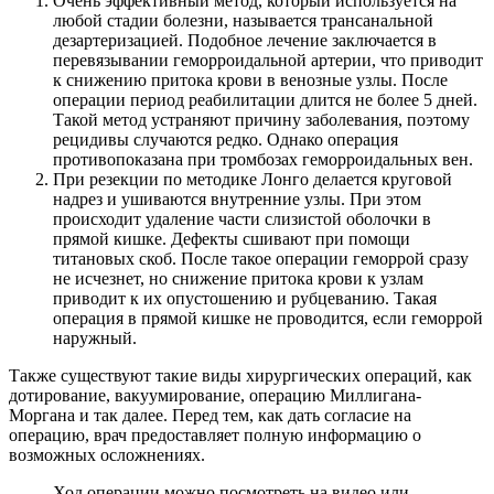
Очень эффективный метод, который используется на
любой стадии болезни, называется трансанальной
дезартеризацией. Подобное лечение заключается в
перевязывании геморроидальной артерии, что приводит
к снижению притока крови в венозные узлы. После
операции период реабилитации длится не более 5 дней.
Такой метод устраняют причину заболевания, поэтому
рецидивы случаются редко. Однако операция
противопоказана при тромбозах геморроидальных вен.
При резекции по методике Лонго делается круговой
надрез и ушиваются внутренние узлы. При этом
происходит удаление части слизистой оболочки в
прямой кишке. Дефекты сшивают при помощи
титановых скоб. После такое операции геморрой сразу
не исчезнет, но снижение притока крови к узлам
приводит к их опустошению и рубцеванию. Такая
операция в прямой кишке не проводится, если геморрой
наружный.
Также существуют такие виды хирургических операций, как
дотирование, вакуумирование, операцию Миллигана-
Моргана и так далее. Перед тем, как дать согласие на
операцию, врач предоставляет полную информацию о
возможных осложнениях.
Ход операции можно посмотреть на видео или