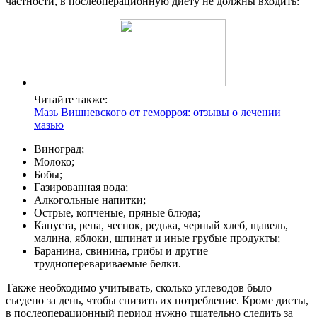
частности, в послеоперационную диету не должны входить:
Читайте также:
Мазь Вишневского от геморроя: отзывы о лечении
мазью
Виноград;
Молоко;
Бобы;
Газированная вода;
Алкогольные напитки;
Острые, копченые, пряные блюда;
Капуста, репа, чеснок, редька, черный хлеб, щавель,
малина, яблоки, шпинат и иные грубые продукты;
Баранина, свинина, грибы и другие
трудноперевариваемые белки.
Также необходимо учитывать, сколько углеводов было
съедено за день, чтобы снизить их потребление. Кроме диеты,
в послеоперационный период нужно тщательно следить за