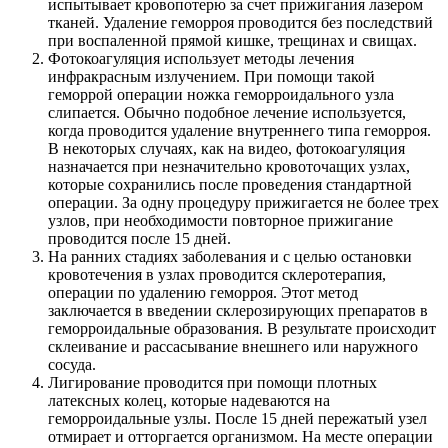
испытывает кровопотерю за счет прижигания лазером
тканей. Удаление геморроя проводится без последствий
при воспаленной прямой кишке, трещинах и свищах.
Фотокоагуляция использует методы лечения
инфракрасным излучением. При помощи такой
геморрой операции ножка геморроидального узла
слипается. Обычно подобное лечение используется,
когда проводится удаление внутреннего типа геморроя.
В некоторых случаях, как на видео, фотокоагуляция
назначается при незначительно кровоточащих узлах,
которые сохранились после проведения стандартной
операции. За одну процедуру прижигается не более трех
узлов, при необходимости повторное прижигание
проводится после 15 дней.
На ранних стадиях заболевания и с целью остановки
кровотечения в узлах проводится склеротерапия,
операции по удалению геморроя. Этот метод
заключается в введении склерозирующих препаратов в
геморроидальные образования. В результате происходит
склеивание и рассасывание внешнего или наружного
сосуда.
Лигирование проводится при помощи плотных
латексных колец, которые надеваются на
геморроидальные узлы. После 15 дней пережатый узел
отмирает и отторгается организмом. На месте операции