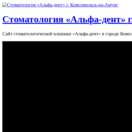
Стоматология «‎Альфа-дент»‎ 
Сайт стоматологической клиники «‎Альфа-дент» в городе Ком