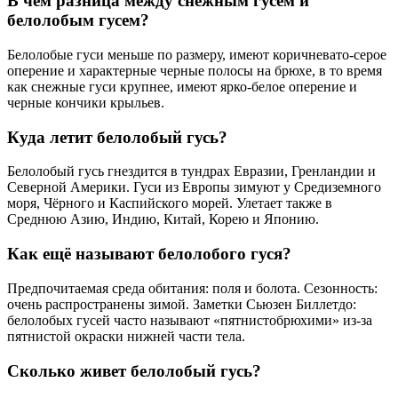
В чём разница между снежным гусем и
белолобым гусем?
Белолобые гуси меньше по размеру, имеют коричневато-серое
оперение и характерные черные полосы на брюхе, в то время
как снежные гуси крупнее, имеют ярко-белое оперение и
черные кончики крыльев.
Куда летит белолобый гусь?
Белолобый гусь гнездится в тундрах Евразии, Гренландии и
Северной Америки. Гуси из Европы зимуют у Средиземного
моря, Чёрного и Каспийского морей. Улетает также в
Среднюю Азию, Индию, Китай, Корею и Японию.
Как ещё называют белолобого гуся?
Предпочитаемая среда обитания: поля и болота. Сезонность:
очень распространены зимой. Заметки Сьюзен Биллетдо:
белолобых гусей часто называют «пятнистобрюхими» из-за
пятнистой окраски нижней части тела.
Сколько живет белолобый гусь?