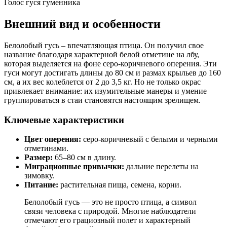
Голос гуся гуменника
Внешний вид и особенности
Белолобый гусь – впечатляющая птица. Он получил свое
название благодаря характерной белой отметине на лбу,
которая выделяется на фоне серо-коричневого оперения. Эти
гуси могут достигать длины до 80 см и размах крыльев до 160
см, а их вес колеблется от 2 до 3,5 кг. Но не только окрас
привлекает внимание: их изумительные манеры и умение
группироваться в стаи становятся настоящим зрелищем.
Ключевые характеристики
Цвет оперения:
серо-коричневый с белыми и черными
отметинами.
Размер:
65–80 см в длину.
Миграционные привычки:
дальние перелеты на
зимовку.
Питание:
растительная пища, семена, корни.
Белолобый гусь — это не просто птица, а символ
связи человека с природой. Многие наблюдатели
отмечают его грациозный полет и характерный