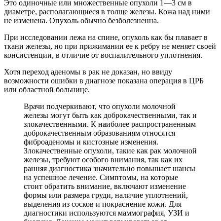
Это одиночные или множественные опухоли 1—3 см в
диаметре, располагающиеся в толще железы. Кожа над ними
не изменена. Опухоль обычно безболезненна.
При исследовании лежа на спине, опухоль как бы плавает в
ткани железы, но при прижимании ее к ребру не меняет своей
консистенции, в отличие от воспалительного уплотнения.
Хотя переход аденомы в рак не доказан, но ввиду
возможности ошибки в диагнозе показана операция в ЦРБ
или областной больнице.
Врачи подчеркивают, что опухоли молочной
железы могут быть как доброкачественными, так и
злокачественными. К наиболее распространенным
доброкачественным образованиям относятся
фиброаденомы и кистозные изменения.
Злокачественные опухоли, такие как рак молочной
железы, требуют особого внимания, так как их
ранняя диагностика значительно повышает шансы
на успешное лечение. Симптомы, на которые
стоит обратить внимание, включают изменение
формы или размера груди, наличие уплотнений,
выделения из сосков и покраснение кожи. Для
диагностики используются маммография, УЗИ и