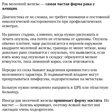
Рак молочной железы —
самая частая форма рака у
женщин
.
Диагностика ее не сложна, но требует внимания и постоянной
онкологической настороженности при профилактических
осмотрах.
На ранних стадиях, а именно, когда нужно распознать и
лечить опухоль, она почти не отличима от аденомы. Опухоль
обычно плотнее, чаще располагается в верхнем наружном
квадранте молочной железы, границы ее менее четкие, кожа
довольно рано спаивается с опухолью, что выявляется, если
взять кожу над опухолью в складку: образуются мелкие
втянутости, типа лимонной корки, сосок втягивается.
Нередко из соска бывают выделения кровянистого или
молозивного характера. В подмышечной впадине могут
прощупываться лимфоузлы, подозрительные на метастазы.
Больную нужно немедленно направить в ЦРБ или областную
больницу.
Иногда рак молочной железы
принимает форму мастита
. Но
мастит — болезнь кормящих, поэтому всякий мастит вне
лактации очень подозрителен.