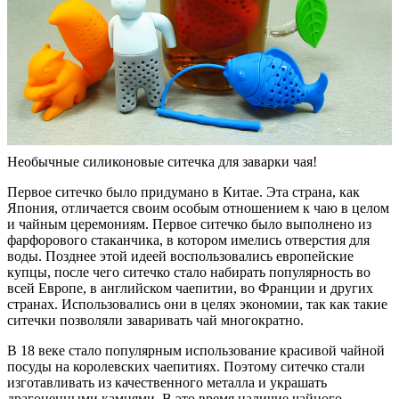
Необычные силиконовые ситечка для заварки чая!
Первое ситечко было придумано в Китае. Эта страна, как
Япония, отличается своим особым отношением к чаю в целом
и чайным церемониям. Первое ситечко было выполнено из
фарфорового стаканчика, в котором имелись отверстия для
воды. Позднее этой идеей воспользовались европейские
купцы, после чего ситечко стало набирать популярность во
всей Европе, в английском чаепитии, во Франции и других
странах. Использовались они в целях экономии, так как такие
ситечки позволяли заваривать чай многократно.
В 18 веке стало популярным использование красивой чайной
посуды на королевских чаепитиях. Поэтому ситечко стали
изготавливать из качественного металла и украшать
драгоценными камнями. В это время наличие чайного