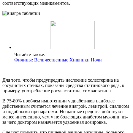
соответствующих медикаментов.
Читайте также:
Филины: Величественные Хищники Ночи
Для того, чтобы предупредить наслоение холестерина на
сосудистых стенках, показаны средства статинового ряда, к
примеру, употребление росувастатина, симвастатина.
В 75-80% проблем импотенции у диабетиков наиболее
действенным считается лечение виагрой, левитрой, сиалисом
и подобными препаратами. Но данные средства действуют
менее интенсивно, чем у не болеющих диабетом мужчин, из-
за чего доктором назначается удвоенная дозировка.
Следует помнить, что пищевой рацион мужчины, больного