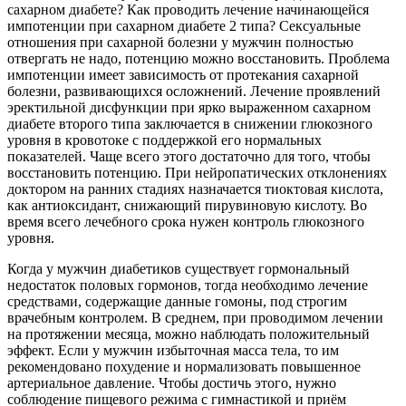
сахарном диабете? Как проводить лечение начинающейся
импотенции при сахарном диабете 2 типа? Сексуальные
отношения при сахарной болезни у мужчин полностью
отвергать не надо, потенцию можно восстановить. Проблема
импотенции имеет зависимость от протекания сахарной
болезни, развивающихся осложнений. Лечение проявлений
эректильной дисфункции при ярко выраженном сахарном
диабете второго типа заключается в снижении глюкозного
уровня в кровотоке с поддержкой его нормальных
показателей. Чаще всего этого достаточно для того, чтобы
восстановить потенцию. При нейропатических отклонениях
доктором на ранних стадиях назначается тиоктовая кислота,
как антиоксидант, снижающий пирувиновую кислоту. Во
время всего лечебного срока нужен контроль глюкозного
уровня.
Когда у мужчин диабетиков существует гормональный
недостаток половых гормонов, тогда необходимо лечение
средствами, содержащие данные гомоны, под строгим
врачебным контролем. В среднем, при проводимом лечении
на протяжении месяца, можно наблюдать положительный
эффект. Если у мужчин избыточная масса тела, то им
рекомендовано похудение и нормализовать повышенное
артериальное давление. Чтобы достичь этого, нужно
соблюдение пищевого режима с гимнастикой и приём