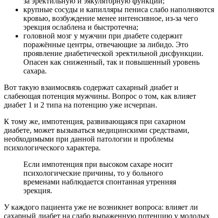
за эректильную и эякуляторную функции;
крупные сосуды и капилляры пениса слабо наполняются
кровью, возбуждение менее интенсивное, из-за чего
эрекция ослаблена и быстротечна;
головной мозг у мужчин при диабете содержит
поражённые центры, отвечающие за либидо. Это
проявление диабетической эректильной дисфункции.
Опасен как сниженный, так и повышенный уровень
сахара.
Вот такую взаимосвязь содержат сахарный диабет и
слабеющая потенция мужчины. Вопрос о том, как влияет
диабет 1 и 2 типа на потенцию уже исчерпан.
К тому же, импотенция, развивающаяся при сахарном
диабете, может вызываться медицинскими средствами,
необходимыми при данной патологии и проблемы
психологического характера.
Если импотенция при высоком сахаре носит
психологические причины, то у больного
временами наблюдается спонтанная утренняя
эрекция.
У каждого пациента уже не возникнет вопроса: влияет ли
сахарный диабет на слабо выраженную потенцию у молодых