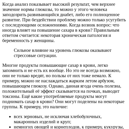
Когда анализ показывает высокий результат, чем верхнее
значение нормы глюкозы, то можно у этого человека
заподозрить развивающийся диабет, либо его полноценное
развитие. При бездействии проблему можно только усугубить
с последующими осложнениями. Когда возник вопрос: что
иногда влияет на повышение сахара в крови? Правильным
ответом считается: некоторая хроническая патология и
беременность у женщины.
Сильное влияние на уровень глюкозы оказывают
стрессовые ситуации.
Многие продукты повышающие сахар в крови, легко
запомнить и не есть их вообще. Но это не всегда возможно,
они не только вредят, но пользы от них тоже немало. К
примеру, можно не наслаждаться жарким летом арбузом,
повышающем глюкозу. Однако, данная ягода очень полезна,
положительный её эффект сказывается на почках, выводит
токсины. Ещё какие употребляемые продукты могут
поднимать сахар в крови? Они могут поделены на некоторые
группы. К примеру, это наличие:
всех зерновых, не исключая хлебобулочных,
макаронных изделий и круп;
немногих овощей и корнеплодов, к примеру, кукурузы,