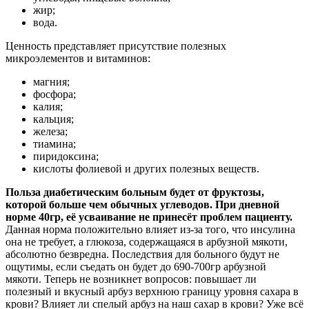
жир;
вода.
Ценность представляет присутствие полезных
микроэлементов и витаминов:
магния;
фосфора;
калия;
кальция;
железа;
тиамина;
пиридоксина;
кислоты фолиевой и других полезных веществ.
Польза диабетическим больным будет от фруктозы,
которой больше чем обычных углеводов.
При дневной
норме 40гр, её усваивание не принесёт проблем пациенту.
Данная норма положительно влияет из-за того, что инсулина
она не требует, а глюкоза, содержащаяся в арбузной мякоти,
абсолютно безвредна. Последствия для больного будут не
ощутимы, если съедать он будет до 690-700гр арбузной
мякоти. Теперь не возникнет вопросов: повышает ли
полезный и вкусный арбуз верхнюю границу уровня сахара в
крови? Влияет ли спелый арбуз на наш сахар в крови? Уже всё