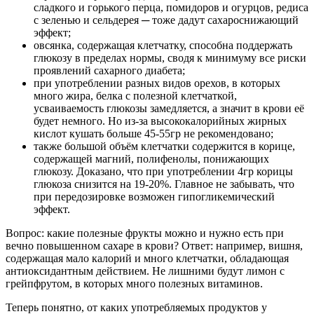
сладкого и горького перца, помидоров и огурцов, редиса
с зеленью и сельдерея ─ тоже дадут сахароснижающий
эффект;
овсянка, содержащая клетчатку, способна поддержать
глюкозу в пределах нормы, сводя к минимуму все риски
проявлений сахарного диабета;
при употреблении разных видов орехов, в которых
много жира, белка с полезной клетчаткой,
усваиваемость глюкозы замедляется, а значит в крови её
будет немного. Но из-за высококалорийных жирных
кислот кушать больше 45-55гр не рекомендовано;
также большой объём клетчатки содержится в корице,
содержащей магний, полифенолы, понижающих
глюкозу. Доказано, что при употреблении 4гр корицы
глюкоза снизится на 19-20%. Главное не забывать, что
при передозировке возможен гипогликемический
эффект.
Вопрос: какие полезные фрукты можно и нужно есть при
вечно повышенном сахаре в крови? Ответ: например, вишня,
содержащая мало калорий и много клетчатки, обладающая
антиоксидантным действием. Не лишними будут лимон с
грейпфрутом, в которых много полезных витаминов.
Теперь понятно, от каких употребляемых продуктов у