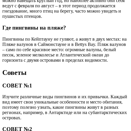
можно навещать круглый год, но наиболее активно они себя
ведут с февраля по август – в этот период продолжается
гнездование, много птиц на берегу, часто можно увидеть и
пушистых птенцов.
Где пингвины на пляже?
Пингвины по Кейптауну не гуляют, а живут в двух местах: на
Пляже валунов в Саймонстауне и в Bettys Bay. Пляж валунов
– само по себе красивое место: огромные валуны, белый
песок, зеленое мелколесье и Атлантический океан до
горизонта с двумя островами в пределах видимости.
Советы
СОВЕТ №1
Изучите различные виды пингвинов и их привычки. Каждый
вид имеет свои уникальные особенности и место обитания,
поэтому полезно узнать, какие пингвины живут в разных
регионах, например, в Антарктиде или на субантарктических
островах.
СОВЕТ №2