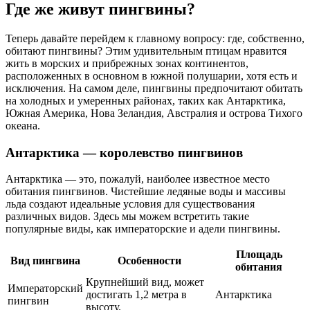
Где же живут пингвины?
Теперь давайте перейдем к главному вопросу: где, собственно,
обитают пингвины? Этим удивительным птицам нравится
жить в морских и прибрежных зонах континентов,
расположенных в основном в южной полушарии, хотя есть и
исключения. На самом деле, пингвины предпочитают обитать
на холодных и умеренных районах, таких как Антарктика,
Южная Америка, Нова Зеландия, Австралия и острова Тихого
океана.
Антарктика — королевство пингвинов
Антарктика — это, пожалуй, наиболее известное место
обитания пингвинов. Чистейшие ледяные воды и массивы
льда создают идеальные условия для существования
различных видов. Здесь мы можем встретить такие
популярные виды, как императорские и адели пингвины.
Площадь
Вид пингвина
Особенности
обитания
Крупнейший вид, может
Императорский
достигать 1,2 метра в
Антарктика
пингвин
высоту.