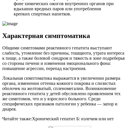
фоне химических ожогов внутренних органов при
вдыхании вредных паров или употребления
крепких спиртных напитков.
Характерная симптоматика
Общими симптомами реактивного гепатита выступают
слабость, утомление без причины, тошщнота, утрата интереса
к пище, а также болевой синдром и тяжесть в зоне подреберья
со стороны печени и изменения эмоционального фона:
повышение агрессии, перепад настроения.
Локальная симптоматика выражается в увеличении размера
органа, изменении оттенка кожного покрова и слизистых
оболочек на желтоватый, спленомегалии. Возникновение
реактивного гепатита у детей обусловлено проявлением тех
же симптомов, что и у взрослого больного. Среди
специфических признаков патологии у ребенка — запор и
диарея.
Читайте также:
Хронический гепатит Б: излечим или нет