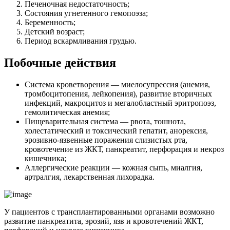
Печеночная недостаточность;
Состояния угнетенного гемопоэза;
Беременность;
Детский возраст;
Период вскармливания грудью.
Побочные действия
Система кроветворения — миелосупрессия (анемия,
тромбоцитопения, лейкопения), развитие вторичных
инфекций, макроцитоз и мегалобластный эритропоэз,
гемолитическая анемия;
Пищеварительная система — рвота, тошнота,
холестатический и токсический гепатит, анорексия,
эрозивно-язвенные поражения слизистых рта,
кровотечение из ЖКТ, панкреатит, перфорация и некроз
кишечника;
Аллергические реакции — кожная сыпь, миалгия,
артралгия, лекарственная лихорадка.
У пациентов с трансплантированными органами возможно
развитие панкреатита, эрозий, язв и кровотечений ЖКТ,