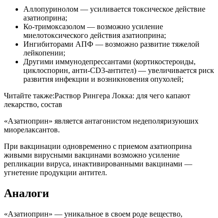
Аллопуринолом — усиливается токсическое действие
азатиоприна;
Ко-тримоксазолом — возможно усиление
миелотоксического действия азатиоприна;
Ингибиторами АПФ — возможно развитие тяжелой
лейкопении;
Другими иммунодепрессантами (кортикостероиды,
циклоспорин, анти-СD3-антител) — увеличивается риск
развития инфекции и возникновения опухолей;
Читайте также:
Раствор Рингера Локка: для чего капают
лекарство, состав
«Азатиоприн» является антагонистом недеполяризуюших
миорелаксантов.
При вакцинации одновременно с приемом азатиоприна
живыми вирусными вакцинами возможно усиление
репликации вируса, инактивированными вакцинами —
угнетение продукции антител.
Аналоги
«Азатиоприн» — уникальное в своем роде вещество,