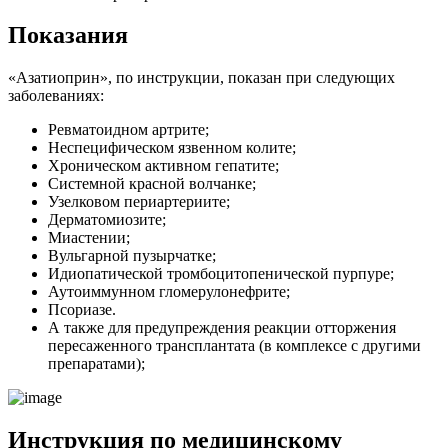
Показания
«Азатиоприн», по инструкции, показан при следующих
заболеваниях:
Ревматоидном артрите;
Неспецифическом язвенном колите;
Хроническом активном гепатите;
Системной красной волчанке;
Узелковом периартериите;
Дерматомиозите;
Миастении;
Вульгарной пузырчатке;
Идиопатической тромбоцитопенической пурпуре;
Аутоиммунном гломерулонефрите;
Псориазе.
А также для предупреждения реакции отторжения
пересаженного трансплантата (в комплексе с другими
препаратами);
Инструкция по медицинскому