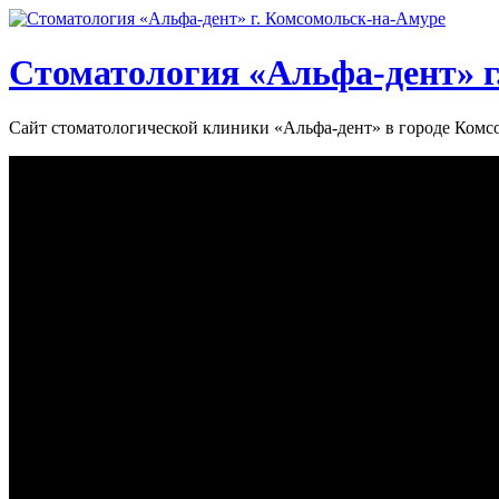
Стоматология «‎Альфа-дент»‎ 
Сайт стоматологической клиники «‎Альфа-дент» в городе Ком