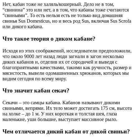
Нет, кабан тоже не халяль/кошерный. Дело не в том,
“свинина” это или нет, а в том, что кабаны тоже считаются
“свиньями”. То есть нельзя есть не только вид домашняя
свинья Sus Domesticus, но и весь род Sus, включая Sus Scrofa
или дикого кабана.
Что такое теория о диком кабане?
Исходя из этих соображений, исследователи предположили,
что около 9000 лет назад люди загнали в загон несколько
диких кабанов и, отделив их от сородичей и выведя с
благоприятными качествами, такими как ручность, размер и
мясистость, вывели одомашненных хрюканов, которых мы
видим сегодня по всему миру.
Что значит кабан секач?
Секачи – это самцы кабана. Кабанов называют дикими
свиньями, вепрями. Их тело может достигать 175 см, высота
на холке – до 1 м. У них короткая и толстая шея, глаза
маленькие, уши большие, выступает массивное рыло.
Чем отличается дикий кабан от дикой свиньи?