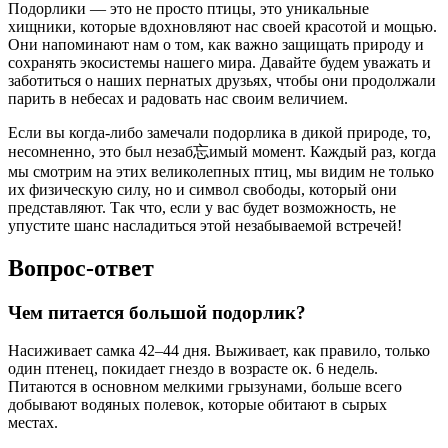
Подорлики — это не просто птицы, это уникальные
хищники, которые вдохновляют нас своей красотой и мощью.
Они напоминают нам о том, как важно защищать природу и
сохранять экосистемы нашего мира. Давайте будем уважать и
заботиться о наших пернатых друзьях, чтобы они продолжали
парить в небесах и радовать нас своим величием.
Если вы когда-либо замечали подорлика в дикой природе, то,
несомненно, это был незаб忘имый момент. Каждый раз, когда
мы смотрим на этих великолепных птиц, мы видим не только
их физическую силу, но и символ свободы, который они
представляют. Так что, если у вас будет возможность, не
упустите шанс насладиться этой незабываемой встречей!
Вопрос-ответ
Чем питается большой подорлик?
Насиживает самка 42–44 дня. Выживает, как правило, только
один птенец, покидает гнездо в возрасте ок. 6 недель.
Питаются в основном мелкими грызунами, больше всего
добывают водяных полевок, которые обитают в сырых
местах.