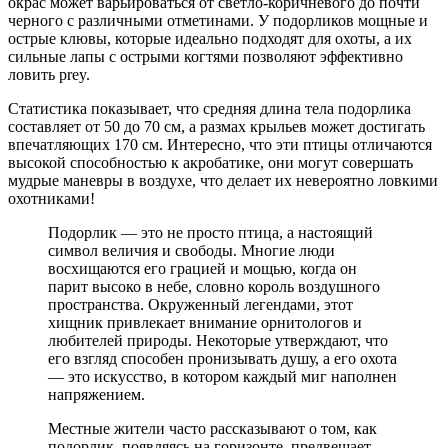
окрас может варьироваться от светло-коричневого до почти
черного с различными отметинами. У подорликов мощные и
острые клювы, которые идеально подходят для охоты, а их
сильные лапы с острыми когтями позволяют эффективно
ловить prey.
Статистика показывает, что средняя длина тела подорлика
составляет от 50 до 70 см, а размах крыльев может достигать
впечатляющих 170 см. Интересно, что эти птицы отличаются
высокой способностью к акробатике, они могут совершать
мудрые маневры в воздухе, что делает их невероятно ловкими
охотниками!
Подорлик — это не просто птица, а настоящий
символ величия и свободы. Многие люди
восхищаются его грацией и мощью, когда он
парит высоко в небе, словно король воздушного
пространства. Окруженный легендами, этот
хищник привлекает внимание орнитологов и
любителей природы. Некоторые утверждают, что
его взгляд способен пронизывать душу, а его охота
— это искусство, в котором каждый миг наполнен
напряжением.
Местные жители часто рассказывают о том, как
подорлик, появляясь на горизонте, предвещает