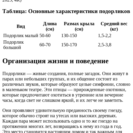
Таблица: Основные характеристики подорликов
Длина
Размах крыла
Средний вес
Вид
(см)
(см)
(кг)
Подорлик малый
50-60
130-150
1,5-2,2
Подорлик
60-70
150-170
2,5-3,8
большой
Организация жизни и поведение
Подорлики — живые создания, полные загадок. Они живут в
парах или небольших группах, и их общение состоит из
различных звуков, которые образуют целые симфонии, словно
в маленьком театре. Эти птицы — прирожденные охотники,
которые предпочитают охотиться в утренние или вечерние
часы, когда свет не слишком яркий, и их легче не заметить.
Они проявляют удивительную преданность своему гнезду,
которое обычно строят на утесах или высоких деревьях.
Каждая пара может использовать одно и то же гнездо на
протяжении многих лет, возвращаясь к нему из года в год.
Это место становится настоящим домом и так важным для