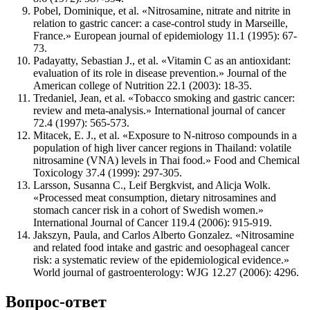
Pobel, Dominique, et al. «Nitrosamine, nitrate and nitrite in
relation to gastric cancer: a case-control study in Marseille,
France.» European journal of epidemiology 11.1 (1995): 67-
73.
Padayatty, Sebastian J., et al. «Vitamin C as an antioxidant:
evaluation of its role in disease prevention.» Journal of the
American college of Nutrition 22.1 (2003): 18-35.
Tredaniel, Jean, et al. «Tobacco smoking and gastric cancer:
review and meta-analysis.» International journal of cancer
72.4 (1997): 565-573.
Mitacek, E. J., et al. «Exposure to N-nitroso compounds in a
population of high liver cancer regions in Thailand: volatile
nitrosamine (VNA) levels in Thai food.» Food and Chemical
Toxicology 37.4 (1999): 297-305.
Larsson, Susanna C., Leif Bergkvist, and Alicja Wolk.
«Processed meat consumption, dietary nitrosamines and
stomach cancer risk in a cohort of Swedish women.»
International Journal of Cancer 119.4 (2006): 915-919.
Jakszyn, Paula, and Carlos Alberto Gonzalez. «Nitrosamine
and related food intake and gastric and oesophageal cancer
risk: a systematic review of the epidemiological evidence.»
World journal of gastroenterology: WJG 12.27 (2006): 4296.
Вопрос-ответ