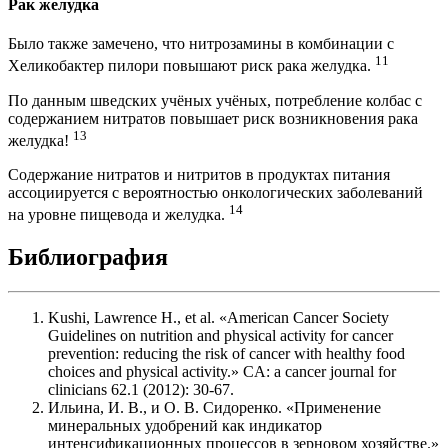
Рак желудка
Было также замечено, что нитрозамины в комбинации с
11
Хеликобактер пилори повышают риск рака желудка.
По данным шведских учёных учёных, потребление колбас с
содержанием нитратов повышает риск возникновения рака
13
желудка!
Содержание нитратов и нитритов в продуктах питания
ассоциируется с вероятностью онкологических заболеваний
14
на уровне пищевода и желудка.
Библиография
Kushi, Lawrence H., et al. «American Cancer Society
Guidelines on nutrition and physical activity for cancer
prevention: reducing the risk of cancer with healthy food
choices and physical activity.» CA: a cancer journal for
clinicians 62.1 (2012): 30-67.
Ильина, И. В., и О. В. Сидоренко. «Применение
минеральных удобрений как индикатор
интенсификационных процессов в зерновом хозяйстве.»