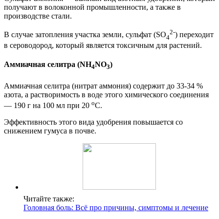
получают в волоконной промышленности, а также в
производстве стали.
2-
В случае затопления участка земли, сульфат (SO
) переходит
4
в сероводород, который является токсичным для растений.
Аммиачная селитра (NH
NO
)
4
3
Аммиачная селитра (нитрат аммония) содержит до 33-34 %
азота, а растворимость в воде этого химического соединения
о
— 190 г на 100 мл при 20
С.
Эффективность этого вида удобрения повышается со
снижением гумуса в почве.
Читайте также:
Головная боль: Всё про причины, симптомы и лечение