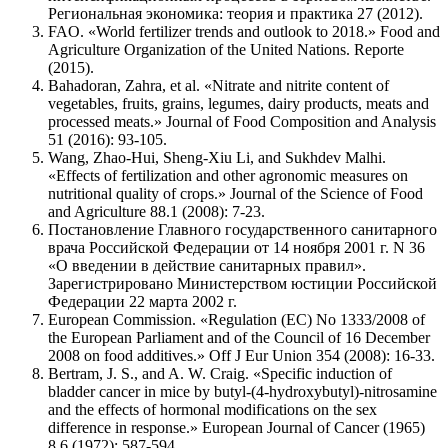
Региональная экономика: теория и практика 27 (2012).
FAO. «World fertilizer trends and outlook to 2018.» Food and
Agriculture Organization of the United Nations. Reporte
(2015).
Bahadoran, Zahra, et al. «Nitrate and nitrite content of
vegetables, fruits, grains, legumes, dairy products, meats and
processed meats.» Journal of Food Composition and Analysis
51 (2016): 93-105.
Wang, Zhao-Hui, Sheng-Xiu Li, and Sukhdev Malhi.
«Effects of fertilization and other agronomic measures on
nutritional quality of crops.» Journal of the Science of Food
and Agriculture 88.1 (2008): 7-23.
Постановление Главного государственного санитарного
врача Российской Федерации от 14 ноября 2001 г. N 36
«О введении в действие санитарных правил».
Зарегистрировано Министерством юстиции Российской
Федерации 22 марта 2002 г.
European Commission. «Regulation (EC) No 1333/2008 of
the European Parliament and of the Council of 16 December
2008 on food additives.» Off J Eur Union 354 (2008): 16-33.
Bertram, J. S., and A. W. Craig. «Specific induction of
bladder cancer in mice by butyl-(4-hydroxybutyl)-nitrosamine
and the effects of hormonal modifications on the sex
difference in response.» European Journal of Cancer (1965)
8.6 (1972): 587-594.