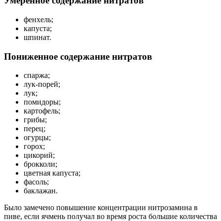
Умеренное содержание нитратов
фенхель;
капуста;
шпинат.
Пониженное содержание нитратов
спаржа;
лук-порей;
лук;
помидоры;
картофель;
грибы;
перец;
огурцы;
горох;
цикорий;
брокколи;
цветная капуста;
фасоль;
баклажан.
Было замечено повышение концентрации нитрозамина в
пиве, если ячмень получал во время роста большие количества