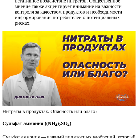
негативное воздействие нитратов. Общественное
мнение также акцентирует внимание на важности
контроля за качеством продуктов и необходимости
информирования потребителей о потенциальных
рисках.
Нитраты в продуктах. Опасность или благо?
Сульфат аммония ((NH
)
SO
)
4
2
4
Сульфат аммония — важный вид азотных удобрений, который