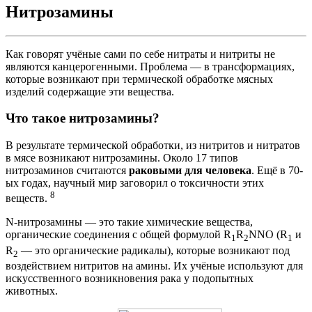
Нитрозамины
Как говорят учёные сами по себе нитраты и нитриты не
являются канцерогенными. Проблема — в трансформациях,
которые возникают при термической обработке мясных
изделий содержащие эти вещества.
Что такое нитрозамины?
В результате термической обработки, из нитритов и нитратов
в мясе возникают нитрозамины. Около 17 типов
нитрозаминов считаются
раковыми для человека
. Ещё в 70-
ых годах, научный мир заговорил о токсичности этих
8
веществ.
N-нитрозамины — это такие химические вещества,
органические соединения с общей формулой R
R
NNO (R
и
1
2
1
R
— это органические радикалы), которые возникают под
2
воздействием нитритов на амины. Их учёные используют для
искусственного возникновения рака у подопытных
животных.