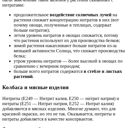
нитратами:
продолжительное
воздействие солнечных лучей
на
растения снижает концентрацию нитратов в них (вот
почему овощи, полученные в теплицах, содержат
больше нитратов);
летом уровень нитратов в овощах снижается, потому
что растения используют их для производства белков;
зимой растения накапливают больше нитратов из-за
меньшей активности Солнца, что снижает производства
белка;
утром уровень нитратов — более высокий в овощах по
сравнению с вечерним периодом;
больше всего нитратов содержится
в стебле и листьях
растений
.
Колбаса и мясные изделия
Нитриты (E249 — Нитрит калия, Е250 — нитрит натрия) и
нитраты (E251 — Нитрат натрия, E252 — Нитрат калия)
добавляются в мясных изделиях. Многие думают, что для
красивой окраски, но это не так. Оказывается, нитриты и
нитраты добавляется в качестве консервантов.