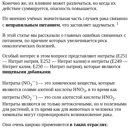
Конечно же, их влияние может различаться, но когда их
действие суммируется, опасность повышается.
По мнению учёных значительная часть случаев рака связанно
1
с
неправильным питанием
, что заставляет задуматься.
В этой статье мы рассказали о главных ошибках связанных с
питанием, по причине которых увеличивается риск
онкологических болезней.
Особый интерес в этом вопросе представляют нитраты (E251
— Нитрат натрия, E252 — Нитрат калия) и нитриты (E249 —
Нитрит калия, E250 — Нитрит натрия), которые являются
пищевыми добавками
.
—
Нитраты (NO
) — это химические вещества, которые
3
являются солями азотной кислоты HNO
, в то время как
3
—
нитриты (NO
) — это соли азотистой кислоты HNO
.
2
2
Нитраты являются не только нетоксичными, но и полезными
для растений, в то время как для животных и человека эти
химикаты могут спровоцировать возникновение рака.
Они очень широко применяются
в таких отраслях
: