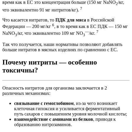
время как в ЕС это концентрация больше (150 мг NaNO
/кг,
2
7
что эквивалентно 91 мг нитритов/кг).
Что касается нитратов, то
ПДК для мяса
в Российской
6
Федерации — 200 мг/кг
, в то время как в ЕС ПДК — 150 мг
—
7
NaNO
/кг, что эквивалентно 109 мг NO
/кг.
3
3
Так что получается, наши нормативы позволяют добавлять
больше нитратов в мясных изделиях по сравнению с ЕС.
Почему нитриты — особенно
токсичны?
Опасность нитритов для организма заключается в 2
различных механизмах:
связывание с гемоглобином
, из-за чего возникает
клеточная гипоксия и усиливается ферментативный
путь сахаров с повышением уровня молочной кислоты;
взаимодействие с аминами из белков
, приводя к
образованию нитрозаминов.