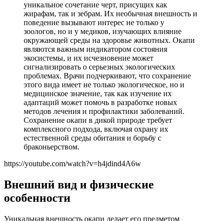
уникальное сочетание черт, присущих как
жирафам, так и зебрам. Их необычная внешность и
поведение вызывают интерес не только у
зоологов, но и у медиков, изучающих влияние
окружающей среды на здоровье животных. Окапи
являются важным индикатором состояния
экосистемы, и их исчезновение может
сигнализировать о серьезных экологических
проблемах. Врачи подчеркивают, что сохранение
этого вида имеет не только экологическое, но и
медицинское значение, так как изучение их
адаптаций может помочь в разработке новых
методов лечения и профилактики заболеваний.
Сохранение окапи в дикой природе требует
комплексного подхода, включая охрану их
естественной среды обитания и борьбу с
браконьерством.
https://youtube.com/watch?v=h4jdind4A6w
Внешний вид и физические
особенности
Уникальная внешность окапи делает его предметом