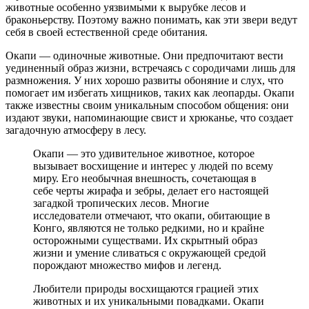
животные особенно уязвимыми к вырубке лесов и
браконьерству. Поэтому важно понимать, как эти звери ведут
себя в своей естественной среде обитания.
Окапи — одиночные животные. Они предпочитают вести
уединенный образ жизни, встречаясь с сородичами лишь для
размножения. У них хорошо развиты обоняние и слух, что
помогает им избегать хищников, таких как леопарды. Окапи
также известны своим уникальным способом общения: они
издают звуки, напоминающие свист и хрюканье, что создает
загадочную атмосферу в лесу.
Окапи — это удивительное животное, которое
вызывает восхищение и интерес у людей по всему
миру. Его необычная внешность, сочетающая в
себе черты жирафа и зебры, делает его настоящей
загадкой тропических лесов. Многие
исследователи отмечают, что окапи, обитающие в
Конго, являются не только редкими, но и крайне
осторожными существами. Их скрытный образ
жизни и умение сливаться с окружающей средой
порождают множество мифов и легенд.
Любители природы восхищаются грацией этих
животных и их уникальными повадками. Окапи