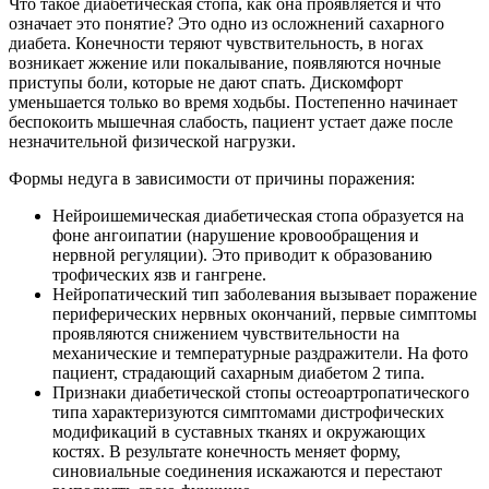
Что такое диабетическая стопа, как она проявляется и что
означает это понятие? Это одно из осложнений сахарного
диабета. Конечности теряют чувствительность, в ногах
возникает жжение или покалывание, появляются ночные
приступы боли, которые не дают спать. Дискомфорт
уменьшается только во время ходьбы. Постепенно начинает
беспокоить мышечная слабость, пациент устает даже после
незначительной физической нагрузки.
Формы недуга в зависимости от причины поражения:
Нейроишемическая диабетическая стопа образуется на
фоне ангоипатии (нарушение кровообращения и
нервной регуляции). Это приводит к образованию
трофических язв и гангрене.
Нейропатический тип заболевания вызывает поражение
периферических нервных окончаний, первые симптомы
проявляются снижением чувствительности на
механические и температурные раздражители. На фото
пациент, страдающий сахарным диабетом 2 типа.
Признаки диабетической стопы остеоартропатического
типа характеризуются симптомами дистрофических
модификаций в суставных тканях и окружающих
костях. В результате конечность меняет форму,
синовиальные соединения искажаются и перестают