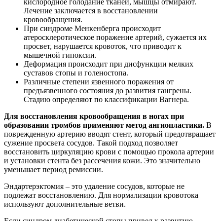
кислородное голодание тканей, мышцы отмирают.
Лечение заключается в восстановлении
кровообращения.
При синдроме Менкенберга происходит
атеросклеротическое поражение артерий, сужается их
просвет, нарушается кровоток, что приводит к
мышечной гипоксии.
Деформация происходит при дисфункции мелких
суставов стопы и голеностопа.
Различные степени язвенного поражения от
предъязвенного состояния до развития гангрены.
Стадию определяют по классификации Вагнера.
Для восстановления кровообращения в ногах при
образовании тромбов применяют метод ангиопластики.
В
поврежденную артерию вводят стент, который предотвращает
сужение просвета сосудов. Такой подход позволяет
восстановить циркуляцию крови с помощью прокола артерии
и установки стента без рассечения кожи. Это значительно
уменьшает период ремиссии.
Эндартерэктомия – это удаление сосудов, которые не
подлежат восстановлению. Для нормализации кровотока
используют дополнительные ветви.
Если синдром диабетической стопы привел к развитию