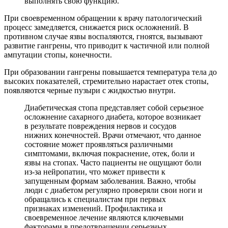
выполнять свою функцию.
При своевременном обращении к врачу патологический
процесс замедляется, снижается риск осложнений. В
противном случае язвы воспаляются, гноятся, вызывают
развитие гангрены, что приводит к частичной или полной
ампутации стопы, конечности.
При образовании гангрены повышается температура тела до
высоких показателей, стремительно нарастает отек стопы,
появляются черные пузыри с жидкостью внутри.
Диабетическая стопа представляет собой серьезное
осложнение сахарного диабета, которое возникает
в результате повреждения нервов и сосудов
нижних конечностей. Врачи отмечают, что данное
состояние может проявляться различными
симптомами, включая покраснение, отек, боли и
язвы на стопах. Часто пациенты не ощущают боли
из-за нейропатии, что может привести к
запущенным формам заболевания. Важно, чтобы
люди с диабетом регулярно проверяли свои ноги и
обращались к специалистам при первых
признаках изменений. Профилактика и
своевременное лечение являются ключевыми
факторами в предотвращении серьезных