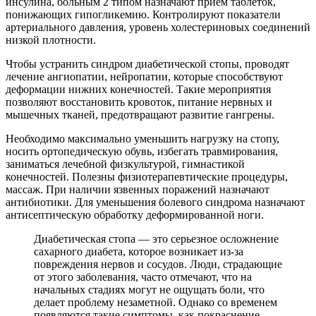
инсулина, больным 2 типом назначают прием таблеток,
понижающих гипогликемию. Контролируют показатели
артериального давления, уровень холестериновых соединений
низкой плотности.
Чтобы устранить синдром диабетической стопы, проводят
лечение ангиопатии, нейропатии, которые способствуют
деформации нижних конечностей. Такие мероприятия
позволяют восстановить кровоток, питание нервных и
мышечных тканей, предотвращают развитие гангрены.
Необходимо максимально уменьшить нагрузку на стопу,
носить ортопедическую обувь, избегать травмирования,
заниматься лечебной физкультурой, гимнастикой
конечностей. Полезны физиотерапевтические процедуры,
массаж. При наличии язвенных поражений назначают
антибиотики. Для уменьшения болевого синдрома назначают
антисептическую обработку деформированной ноги.
Диабетическая стопа — это серьезное осложнение
сахарного диабета, которое возникает из-за
повреждения нервов и сосудов. Люди, страдающие
от этого заболевания, часто отмечают, что на
начальных стадиях могут не ощущать боли, что
делает проблему незаметной. Однако со временем
появляются такие симптомы, как покраснение,