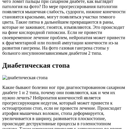
чего ломит пальцы при сахарном диабете, как выглядит
патология на фото? По мере прогрессирования патологии
появляется мышечная слабость, судороги, нижние конечности
становятся красными, могут появляться участки темного
цвета. Такие пятна в дальнейшем превращаются в раны,
которые не заживают, гноятся, изъязвляются. Это происходит
на фоне кислородной гипоксии. Если не провести
своевременное лечение проблем, нейропатия может привести
к фрагментарной или полной ампутации конечности из-за
развития гангрены. На фото газовая гангрена стопы у
больного инсулинонезависимым диабетом 2 типа.
Диабетическая стопа
Какие бывают болезни ног при диагностированном сахарном
диабете 1 и 2 типа, почему они появляются, как и чем их
нужно лечить? Нейропатия конечностей является
прогрессирующим недугом, который может привести к
остеоартропии стоп, если не провести лечение. Происходит
атрофия мышечных волокон, стопа деформируется,
увеличивается в ширину, развивается плоскостопие,
происходят деструктивные процессы в голеностопном
суставе. Такие изменения приводят к затруднению во время