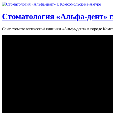
Стоматология «‎Альфа-дент»‎ 
Сайт стоматологической клиники «‎Альфа-дент» в городе Ком