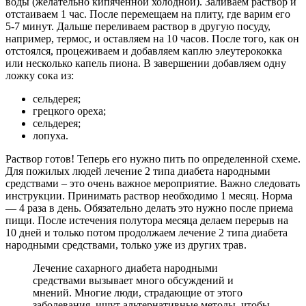
воды (желательно кипяченной холодной). Заливаем раствор и
отстаиваем 1 час. После перемещаем на плиту, где варим его
5-7 минут. Дальше переливаем раствор в другую посуду,
например, термос, и оставляем на 10 часов. После того, как он
отстоялся, процеживаем и добавляем каплю элеутерококка
или несколько капель пиона. В завершении добавляем одну
ложку сока из:
сельдерея;
грецкого ореха;
сельдерея;
лопуха.
Раствор готов! Теперь его нужно пить по определенной схеме.
Для пожилых людей лечение 2 типа диабета народными
средствами – это очень важное мероприятие. Важно следовать
инструкции. Принимать раствор необходимо 1 месяц. Норма
— 4 раза в день. Обязательно делать это нужно после приема
пищи. После истечения полутора месяца делаем перерыв на
10 дней и только потом продолжаем лечение 2 типа диабета
народными средствами, только уже из других трав.
Лечение сахарного диабета народными
средствами вызывает много обсуждений и
мнений. Многие люди, страдающие от этого
заболевания, ищут альтернативные методы, чтобы