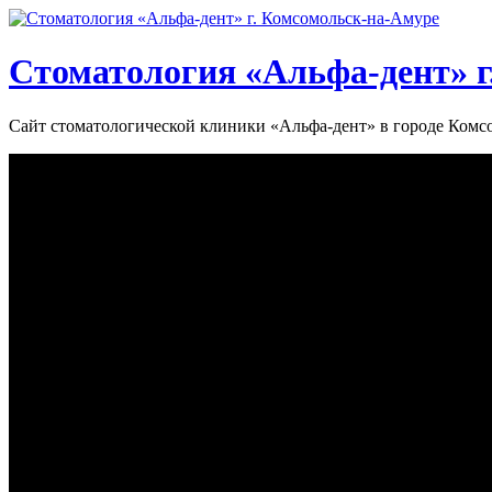
Стоматология «‎Альфа-дент»‎ 
Сайт стоматологической клиники «‎Альфа-дент» в городе Ком