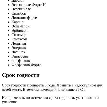
Дарсил
Эссенциале Форте Н
Эссенциале
Силибор
Ливолин форте
Карсил
Эспа-Лпон
Эрбиосол
Силимар
Ремаксол
Лецитин
Энерлив
Лаеннек
Гепатосан
Фосфоглив
Фосфоглив Форте
Срок годности
Срок годности препарата 3 года. Хранить в недоступном для
детей месте. В темном помещении, не выше 25 С°.
Не применять по истечении срока годности, указанного на
упаковке.