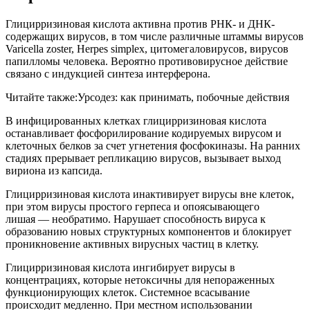
Глицирризиновая кислота активна против РНК- и ДНК-
содержащих вирусов, в том числе различные штаммы вирусов
Varicella zoster, Herpes simplex, цитомегаловирусов, вирусов
папилломы человека. Вероятно противовирусное действие
связано с индукцией синтеза интерферона.
Читайте также:
Урсодез: как принимать, побочные действия
В инфицированных клетках глицирризиновая кислота
останавливает фосфорилирование кодируемых вирусом и
клеточных белков за счет угнетения фосфокиназы. На ранних
стадиях прерывает репликацию вирусов, вызывает выход
вириона из капсида.
Глицирризиновая кислота инактивирует вирусы вне клеток,
при этом вирусы простого герпеса и опоясывающего
лишая — необратимо. Нарушает способность вируса к
образованию новых структурных компонентов и блокирует
проникновение активных вирусных частиц в клетку.
Глицирризиновая кислота ингибирует вирусы в
концентрациях, которые нетоксичны для непораженных
функционирующих клеток. Системное всасывание
происходит медленно. При местном использовании