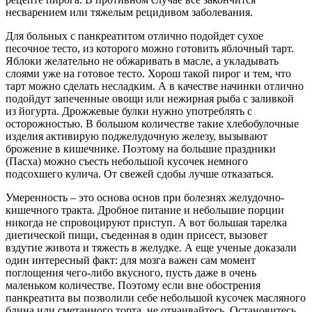
несварением или тяжелым рецидивом заболевания.
Для больных с панкреатитом отлично подойдет сухое
песочное тесто, из которого можно готовить яблочный тарт.
Яблоки желательно не обжаривать в масле, а укладывать
слоями уже на готовое тесто. Хорош такой пирог и тем, что
тарт можно сделать несладким. А в качестве начинки отлично
подойдут запеченные овощи или нежирная рыба с заливкой
из йогурта. Дрожжевые булки нужно употреблять с
осторожностью. В большом количестве такие хлебобулочные
изделия активирую поджелудочную железу, вызывают
брожение в кишечнике. Поэтому на большие праздники
(Пасха) можно съесть небольшой кусочек немного
подсохшего кулича. От свежей сдобы лучше отказаться.
Умеренность – это основа основ при болезнях желудочно-
кишечного тракта. Дробное питание и небольшие порции
никогда не спровоцируют приступ. А вот большая тарелка
диетической пищи, съеденная в один присест, вызовет
вздутие живота и тяжесть в желудке. А еще ученые доказали
один интересный факт: для мозга важен сам момент
поглощения чего-либо вкусного, пусть даже в очень
маленьком количестве. Поэтому если вне обострения
панкреатита вы позволили себе небольшой кусочек масляного
блина или сметанного торта, не отчаивайтесь. Остановитесь