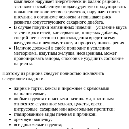
комплексе нарушает энергетический баланс рациона,
заставляет ослабленную поджелудочную продуцировать
повышенное количество ферментов, нарушает синтез
инсулина в организме человека и повышает риск
развития сопутствующего сахарного диабета.
В случае покупки магазинных изделий – усиление вкуса
за счет красителей, консервантов, пищевых добавок,
специй неизвестного происхождения вредит всему
желудочно-кишечному тракту и процессу пищеварения.
Наличие дрожжей в сдобе приводит к усилению
метеоризма, вздутиям желудка, несварениям, может
провоцировать запоры, способные ухудшить состояние
пациента.
Поэтому из рациона следует полностью исключить
следующие сладости:
жирные торты, кексы и пирожные с кремовыми
наполнителями;
любые изделия с опасными начинками, к которым
относятся: сгущенное молоко, цукаты, орехи,
цитрусовые, сахарные или алкогольные пропитки;
глазированные виды печенья и пряников;
ореховую выпечку;
все дрожжевые изделия;