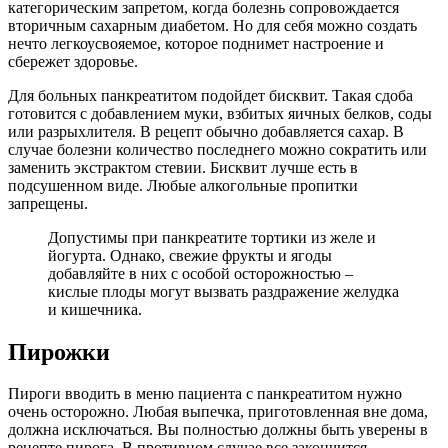
категорическим запретом, когда болезнь сопровождается
вторичным сахарным диабетом. Но для себя можно создать
нечто легкоусвояемое, которое поднимет настроение и
сбережет здоровье.
Для больных панкреатитом подойдет бисквит. Такая сдоба
готовится с добавлением муки, взбитых яичных белков, соды
или разрыхлителя. В рецепт обычно добавляется сахар. В
случае болезни количество последнего можно сократить или
заменить экстрактом стевии. Бисквит лучше есть в
подсушенном виде. Любые алкогольные пропитки
запрещены.
Допустимы при панкреатите тортики из желе и
йогурта. Однако, свежие фрукты и ягоды
добавляйте в них с особой осторожностью –
кислые плоды могут вызвать раздражение желудка
и кишечника.
Пирожки
Пироги вводить в меню пациента с панкреатитом нужно
очень осторожно. Любая выпечка, приготовленная вне дома,
должна исключаться. Вы полностью должны быть уверены в
рецепте пирога. В противном случае все закончится