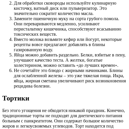
Для обработки сковороды используйте кулинарную
кисточку, ватный диск или пульверизатор. Это
значительно сократит количество масла.
Замените пшеничную муку на сорта грубого помола.
Они перевариваются медленно, усиливают
перистальтику кишечника, способствуют всасыванию
токсических веществ.
Вместо молока возьмите кефир или йогурт, некоторые
рецепты вовсе предлагают добавлять в блины
газированную воду.
Яйца можно добавить раздельно. Белки, взбитые в пену,
улучшают качество теста. А желтки, богатые
холестерином, можно оставить «до лучших времен».
Не сочетайте это блюдо с жирными начинками. Блины
для ослабленной железы – это уже тяжелая пища. Икра,
яйца, жирная сметана увеличивают риск возникновения
рецидива болезни.
Тортики
Без этого угощения не обходится никакой праздник. Конечно,
традиционные торты не подходят для диетического питания
больным с панкреатитом. Они содержат большое количество
жиров и легкоусвояемых углеводов. Торт находится под