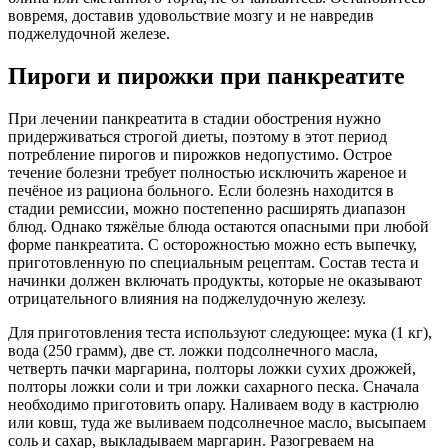
вовремя, доставив удовольствие мозгу и не навредив
поджелудочной железе.
Пироги и пирожки при панкреатите
При лечении панкреатита в стадии обострения нужно
придерживаться строгой диеты, поэтому в этот период
потребление пирогов и пирожков недопустимо. Острое
течение болезни требует полностью исключить жареное и
печёное из рациона больного. Если болезнь находится в
стадии ремиссии, можно постепенно расширять диапазон
блюд. Однако тяжёлые блюда остаются опасными при любой
форме панкреатита. С осторожностью можно есть выпечку,
приготовленную по специальным рецептам. Состав теста и
начинки должен включать продукты, которые не оказывают
отрицательного влияния на поджелудочную железу.
Для приготовления теста используют следующее: мука (1 кг),
вода (250 грамм), две ст. ложки подсолнечного масла,
четверть пачки маргарина, полторы ложки сухих дрожжей,
полторы ложки соли и три ложки сахарного песка. Сначала
необходимо приготовить опару. Наливаем воду в кастрюлю
или ковш, туда же выливаем подсолнечное масло, высыпаем
соль и сахар, выкладываем маргарин. Разогреваем на