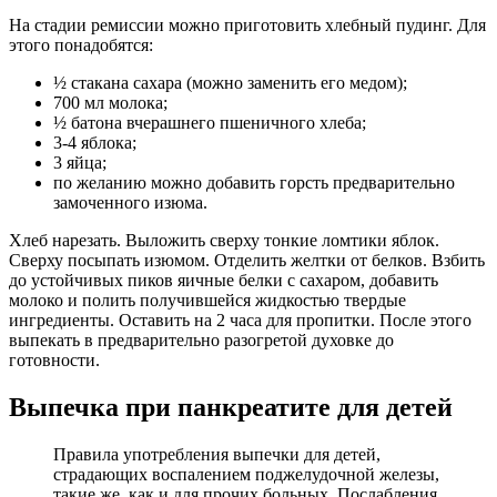
На стадии ремиссии можно приготовить хлебный пудинг. Для
этого понадобятся:
½ стакана сахара (можно заменить его медом);
700 мл молока;
½ батона вчерашнего пшеничного хлеба;
3-4 яблока;
3 яйца;
по желанию можно добавить горсть предварительно
замоченного изюма.
Хлеб нарезать. Выложить сверху тонкие ломтики яблок.
Сверху посыпать изюмом. Отделить желтки от белков. Взбить
до устойчивых пиков яичные белки с сахаром, добавить
молоко и полить получившейся жидкостью твердые
ингредиенты. Оставить на 2 часа для пропитки. После этого
выпекать в предварительно разогретой духовке до
готовности.
Выпечка при панкреатите для детей
Правила употребления выпечки для детей,
страдающих воспалением поджелудочной железы,
такие же, как и для прочих больных. Послабления