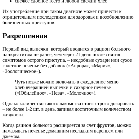
свежее сдобное тесто и любой свежий хлеб.
Их употребление при таком диагнозе может привести к
отрицательным последствиям для здоровья и возобновлению
болезненных приступов.
Разрешенная
Первый вид выпечки, который вводится в рацион больного
панкреатитом не ранее, чем через 21 день после снятия
симптомов острого приступа, – несдобные сухари или сухое
галетное печенье без добавок («Аврора», «Мария»,
«Зоологическое»).
Чуть позже можно включать в ежедневное меню
хлеб вчерашней выпечки и сахарное печенье
(«Юбилейное», «Нева», «Молочное»).
Однако количество такого лакомства стоит строго дозировать
– не более 1-2 шт. в день, запивая достаточным количеством
жидкости.
Когда рацион больного расширяется за счет фруктов, можно
намазывать печенье домашним несладким вареньем или
джемом.