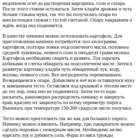
медленном огне до растворения маргарина, соли и сахара.
После этого ставим остужаться. Затем кладём дрожжи и чуть
больше стакана муки, так что бы получилась опара по
консистенции схожая с густой сметаной. Опару накрываем и
ждём, когда она поднимется.
В качестве начинки можно использовать картофель. Для
приготовления начинки потребуется: пол килограмма
картофеля, полторы ложки подсолнечного масла, половина
средней луковицы, немного соли и пятьдесят грамм молока.
Картофель необходимо сварить и размять. Лук нарезать
кубиками и слегка обжарить на подсолнечном масле. Затем в
размятую картошку кладём чуть обжаренный лук, воду,
молоко, немного соли. Все ингредиенты перемешиваем.
Возвращаемся к опаре. Добавляем в неё всю оставшуюся муку
и замешиваем тесто. Оставляем под крышкой в тёплом месте
до тех пор, пока оно не поднимется. Затем тесто надо
раскатать, равномерно распределить начинку и завернуть
края, красиво их защипнуть по всему периметру пирога.
Выпекать при температуре 150-200 градусов около получаса.
Тесто можно приготовить так же как для большого пирога.
Начинку можно изменить. Например, при панкреатите можно
сделать пирожки с нежирным мясом. Необходимо мелко
нарезать лук и добавить соль. Фарш из мяса трижды