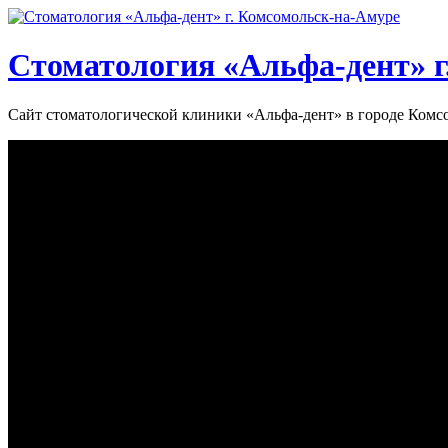
Стоматология «‎Альфа-дент»‎ 
Сайт стоматологической клиники «‎Альфа-дент» в городе Ком