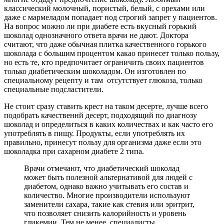
классический молочный, пористый, белый, с орехами или
даже с мармеладом попадает под строгий запрет у пациентов.
На вопрос можно ли при диабете есть вкусный горький
шоколад однозначного ответа врачи не дают. Доктора
считают, что даже обычная плитка качественного горького
шоколада с большим процентом какао принесет только пользу,
но есть те, кто предпочитает ограничить своих пациентов
только диабетическим шоколадом. Он изготовлен по
специальному рецепту и там отсутствует глюкоза, только
специальные подсластители.
Не стоит сразу ставить крест на таком десерте, лучше всего
подобрать качественнй десерт, подходящий по диагнозу
шоколад и определиться в каких количествах и как часто его
употреблять в пищу. Продукты, если употреблять их
правильно, принесут пользу для организма даже если это
шоколадка при сахарном диабете 2 типа.
Врачи отмечают, что диабетический шоколад
может быть полезной альтернативой для людей с
диабетом, однако важно учитывать его состав и
количество. Многие производители используют
заменители сахара, такие как стевия или эритрит,
что позволяет снизить калорийность и уровень
гликемии. Тем не менее, специалисты