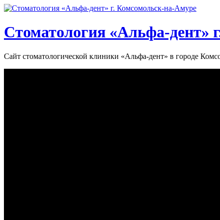
Стоматология «‎Альфа-дент»‎ 
Сайт стоматологической клиники «‎Альфа-дент» в городе Ком