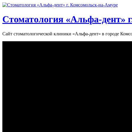
Стоматология «‎Альфа-дент»‎ 
Сайт стоматологической клиники «‎Альфа-дент» в городе Ком