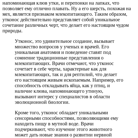
напоминающая клюв утки, и перепонки на лапках, что
позволяет ему отлично плавать. Ну а его шерсть, похожая на
мех, является признаком млекопитающего. Таким образом,
утконос действительно представляет собой уникальное
сочетание различных черт, что делает его настоящим чудом
природы.
Утконос, это удивительное создание, вызывает
множество вопросов у ученых и врачей. Его
уникальная анатомия и поведение ставят под
сомнение традиционные представления о
млекопитающих. Врачи отмечают, что утконос
сочетает в себе черты, характерные как для
млекопитающих, так и для рептилий, что делает
его настоящим живым ископаемым. Например, его
способность откладывать яйца, как у птиц, и
наличие клюва, напоминающего утиную,
вызывают интерес у специалистов в области
эволюционной биологии.
Кроме того, утконос обладает уникальными
сенсорными способностями, позволяющими ему
находить пищу в мутной воде. Врачи
подчеркивают, что изучение этого животного
может дать новые знания о развитии нервной