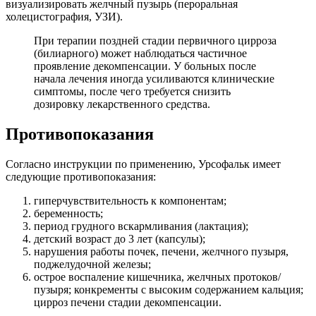
визуализировать желчный пузырь (пероральная
холецистография, УЗИ).
При терапии поздней стадии первичного цирроза
(билиарного) может наблюдаться частичное
проявление декомпенсации. У больных после
начала лечения иногда усиливаются клинические
симптомы, после чего требуется снизить
дозировку лекарственного средства.
Противопоказания
Согласно инструкции по применению, Урсофальк имеет
следующие противопоказания:
гиперчувствительность к компонентам;
беременность;
период грудного вскармливания (лактация);
детский возраст до 3 лет (капсулы);
нарушения работы почек, печени, желчного пузыря,
поджелудочной железы;
острое воспаление кишечника, желчных протоков/
пузыря; конкременты с высоким содержанием кальция;
цирроз печени стадии декомпенсации.