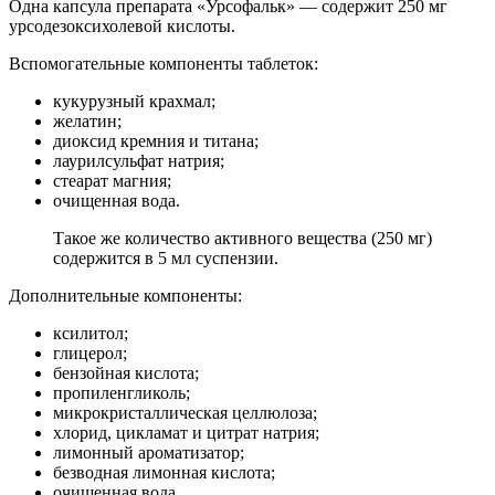
Одна капсула препарата «Урсофальк» — содержит 250 мг
урсодезоксихолевой кислоты.
Вспомогательные компоненты таблеток:
кукурузный крахмал;
желатин;
диоксид кремния и титана;
лаурилсульфат натрия;
стеарат магния;
очищенная вода.
Такое же количество активного вещества (250 мг)
содержится в 5 мл суспензии.
Дополнительные компоненты:
ксилитол;
глицерол;
бензойная кислота;
пропиленгликоль;
микрокристаллическая целлюлоза;
хлорид, цикламат и цитрат натрия;
лимонный ароматизатор;
безводная лимонная кислота;
очищенная вода.