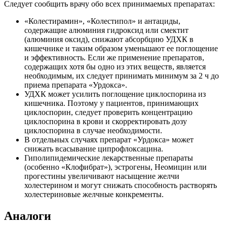
Следует сообщить врачу обо всех принимаемых препаратах:
«Колестирамин», «Колестипол» и антациды,
содержащие алюминия гидроксид или смектит
(алюминия оксид), снижают абсорбцию УДХК в
кишечнике и таким образом уменьшают ее поглощение
и эффективность. Если же применение препаратов,
содержащих хотя бы одно из этих веществ, является
необходимым, их следует принимать минимум за 2 ч до
приема препарата «Урдокса».
УДХК может усилить поглощение циклоспорина из
кишечника. Поэтому у пациентов, принимающих
циклоспорин, следует проверить концентрацию
циклоспорина в крови и скорректировать дозу
циклоспорина в случае необходимости.
В отдельных случаях препарат «Урдокса» может
снижать всасывание ципрофлоксацина.
Гиполипидемические лекарственные препараты
(особенно «Клофибрат»), эстрогены, Неомицин или
прогестины увеличивают насыщение желчи
холестерином и могут снижать способность растворять
холестериновые желчные конкременты.
Аналоги