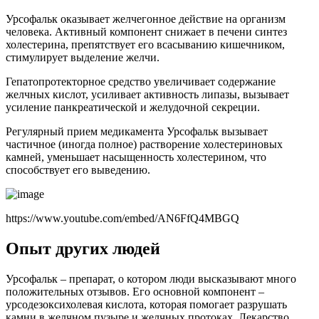
Урсофальк оказывает желчегонное действие на организм
человека. Активный компонент снижает в печени синтез
холестерина, препятствует его всасыванию кишечником,
стимулирует выделение желчи.
Гепатопротекторное средство увеличивает содержание
желчных кислот, усиливает активность липазы, вызывает
усиление панкреатической и желудочной секреции.
Регулярный прием медикамента Урсофальк вызывает
частичное (иногда полное) растворение холестериновых
камней, уменьшает насыщенность холестерином, что
способствует его выведению.
https://www.youtube.com/embed/AN6FfQ4MBGQ
Опыт других людей
Урсофальк – препарат, о котором люди высказывают много
положительных отзывов. Его основной компонент –
урсодезоксихолевая кислота, которая помогает разрушать
камни в желчном пузыре и желчных протоках. Лекарство