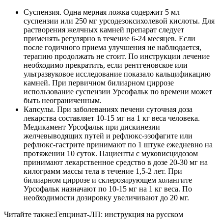
Суспензия. Одна мерная ложка содержит 5 мл
суспензии или 250 мг урсодезоксихолевой кислоты. Для
растворения желчных камней препарат следует
применять регулярно в течение 6-24 месяцев. Если
после годичного приема улучшения не наблюдается,
терапию продолжать не стоит. По инструкции лечение
необходимо прекратить, если рентгеновское или
ультразвуковое исследование показало кальцификацию
камней. При первичном билиарном циррозе
использование суспензии Урсофальк по времени может
быть неограниченным.
Капсулы. При заболеваниях печени суточная доза
лекарства составляет 10-15 мг на 1 кг веса человека.
Медикамент Урсофальк при дискинезии
желчевыводящих путей и рефлюкс-эзофагите или
рефлюкс-гастрите принимают по 1 штуке ежедневно на
протяжении 10 суток. Пациенты с муковисцидозом
принимают лекарственное средство в дозе 20-30 мг на
килограмм массы тела в течение 1,5-2 лет. При
билиарном циррозе и склерозирующем холангите
Урсофальк назначают по 10-15 мг на 1 кг веса. По
необходимости дозировку увеличивают до 20 мг.
Читайте также:
Гепцинат-ЛП: инструкция на русском