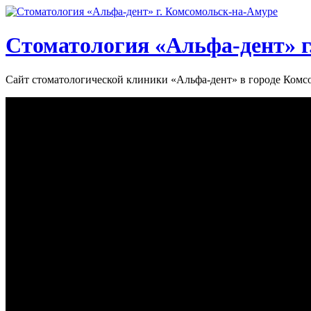
Стоматология «‎Альфа-дент»‎ 
Сайт стоматологической клиники «‎Альфа-дент» в городе Ком