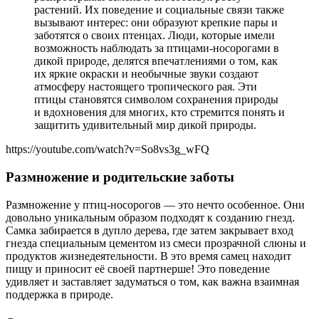
растений. Их поведение и социальные связи также
вызывают интерес: они образуют крепкие пары и
заботятся о своих птенцах. Люди, которые имели
возможность наблюдать за птицами-носорогами в
дикой природе, делятся впечатлениями о том, как
их яркие окраски и необычные звуки создают
атмосферу настоящего тропического рая. Эти
птицы становятся символом сохранения природы
и вдохновения для многих, кто стремится понять и
защитить удивительный мир дикой природы.
https://youtube.com/watch?v=So8vs3g_wFQ
Размножение и родительские заботы
Размножение у птиц-носорогов — это нечто особенное. Они
довольно уникальным образом подходят к созданию гнезд.
Самка забирается в дупло дерева, где затем закрывает вход
гнезда специальным цементом из смеси прозрачной слюны и
продуктов жизнедеятельности. В это время самец находит
пищу и приносит её своей партнерше! Это поведение
удивляет и заставляет задуматься о том, как важна взаимная
поддержка в природе.