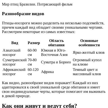
Мир птиц Бразилии. Потрясающий фильм
Разнообразие видов
Птицы-носороги можно разделить на несколько подсемейств,
причем каждый вид обладает своими уникальными чертами.
Рассмотрим некоторые из самых известных:
Область
Основные
Вид
Размер
обитания
особенности
Азиатский
60-90
Южная и Юго-
Ярко-желтый клюв
носорог
см
Восточная Азия
Суматранский
70-80
Огромный купол
Суматра и Борнео
носорог
см
на клюве
Африканский
60-120
Темный цвет и
Африка
носорог
см
массивный клюв
Как видно, разнообразие видов поражает! Каждый из них
адаптировался к своей уникальной среде обитания и имеет
свои индивидуальные черты, которые помогают им выживать
в дикой природе.
Как они живут и ведут себя?