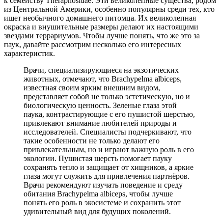
к семейству Theraphosidae. Эти великолепные существа, родом
из Центральной Америки, особенно популярны среди тех, кто
ищет необычного домашнего питомца. Их великолепная
окраска и внушительные размеры делают их настоящими
звездами террариумов. Чтобы лучше понять, что же это за
паук, давайте рассмотрим несколько его интересных
характеристик.
Врачи, специализирующиеся на экзотических
животных, отмечают, что Brachypelma albiceps,
известная своим ярким внешним видом,
представляет собой не только эстетическую, но и
биологическую ценность. Зеленые глаза этой
паука, контрастирующие с его пушистой шерстью,
привлекают внимание любителей природы и
исследователей. Специалисты подчеркивают, что
такие особенности не только делают его
привлекательным, но и играют важную роль в его
экологии. Пушистая шерсть помогает пауку
сохранять тепло и защищает от хищников, а яркие
глаза могут служить для привлечения партнёров.
Врачи рекомендуют изучать поведение и среду
обитания Brachypelma albiceps, чтобы лучше
понять его роль в экосистеме и сохранить этот
удивительный вид для будущих поколений.