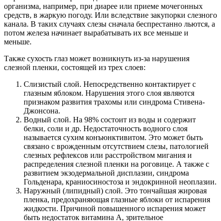
организма, например, при диарее или приеме мочегонных
средств, в жаркую погоду. Или вследствие закупорки слезного
канала. В таких случаях слезы сначала беспрестанно льются, а
потом железа начинает вырабатывать их все меньше и
меньше.
Также сухость глаз может возникнуть из-за нарушения
слезной пленки, состоящей из трех слоев:
Слизистый слой. Непосредственно контактирует с
глазным яблоком. Нарушения этого слоя являются
признаком развития трахомы или синдрома Стивена-
Джонсона.
Водный слой. На 98% состоит из воды и содержит
белки, соли и др. Недостаточность водного слоя
называется сухим конъюнктивитом. Это может быть
связано с врожденным отсутствием слезы, патологией
слезных рефлексов или расстройством мигания и
распределения слезной пленки на роговице. А также с
развитием экзодермальной дисплазии, синдрома
Гольденара, краниосиностоза и эндокринной неоплазии.
Наружный (липидный) слой. Это тончайшая жировая
пленка, предохраняющая глазные яблоки от испарения
жидкости. Причиной повышенного испарения может
быть недостаток витамина А, зрительное