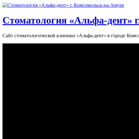
Стоматология «‎Альфа-дент»‎ 
Сайт стоматологической клиники «‎Альфа-дент» в городе Ком