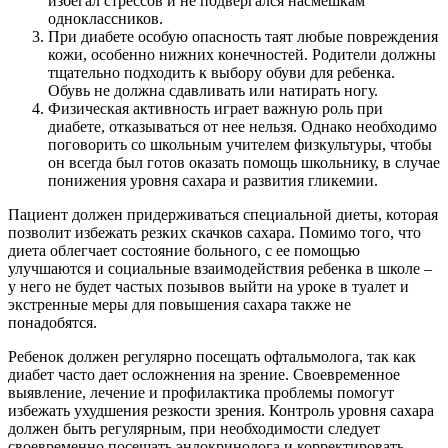
избегал стрессов и не подвергался насмешкам
одноклассников.
При диабете особую опасность таят любые повреждения
кожи, особенно нижних конечностей. Родители должны
тщательно подходить к выбору обуви для ребенка.
Обувь не должна сдавливать или натирать ногу.
Физическая активность играет важную роль при
диабете, отказываться от нее нельзя. Однако необходимо
поговорить со школьным учителем физкультуры, чтобы
он всегда был готов оказать помощь школьнику, в случае
понижения уровня сахара и развития гликемии.
Пациент должен придерживаться специальной диеты, которая
позволит избежать резких скачков сахара. Помимо того, что
диета облегчает состояние больного, с ее помощью
улучшаются и социальные взаимодействия ребенка в школе –
у него не будет частых позывов выйти на уроке в туалет и
экстренные меры для повышения сахара также не
понадобятся.
Ребенок должен регулярно посещать офтальмолога, так как
диабет часто дает осложнения на зрение. Своевременное
выявление, лечение и профилактика проблемы помогут
избежать ухудшения резкости зрения. Контроль уровня сахара
должен быть регулярным, при необходимости следует
своевременно посещать эндокринолога и корректировать