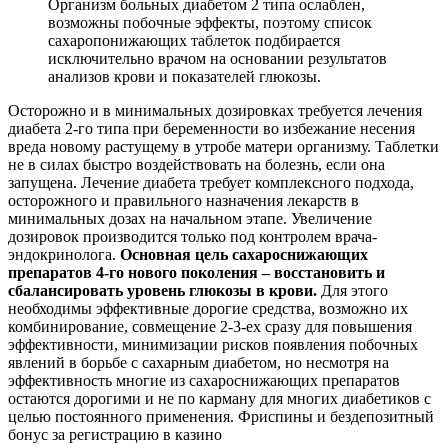
Организм больных диабетом 2 типа ослаблен,
возможны побочные эффекты, поэтому список
сахаропонижающих таблеток подбирается
исключительно врачом на основании результатов
анализов крови и показателей глюкозы.
Осторожно и в минимальных дозировках требуется лечения
диабета 2-го типа при беременности во избежание несения
вреда новому растущему в утробе матери организму. Таблетки
не в силах быстро воздействовать на болезнь, если она
запущена. Лечение диабета требует комплексного подхода,
осторожного и правильного назначения лекарств в
минимальных дозах на начальном этапе. Увеличение
дозировок производится только под контролем врача-
эндокринолога.
Основная цель сахароснижающих
препаратов 4-го нового поколения – восстановить и
сбалансировать уровень глюкозы в крови.
Для этого
необходимы эффективные дорогие средства, возможно их
комбинирование, совмещение 2-3-ех сразу для повышения
эффективности, минимизации рисков появления побочных
явлений в борьбе с сахарным диабетом, но несмотря на
эффективность многие из сахароснижающих препаратов
остаются дорогими и не по карману для многих диабетиков с
целью постоянного применения. Фриспины и бездепозитный
бонус за регистрацию в казино