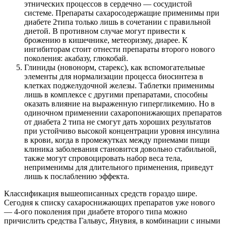
этнических процессов в сердечно — сосудистой
системе. Препараты сахаросодержащие применимы при
диабете 2типа только лишь в сочетании с правильной
диетой. В противном случае могут привести к
брожению в кишечнике, метеоризму, диарее. К
ингибиторам стоит отнести препараты второго нового
поколения: акабазу, глюкобай.
Глиниды (новонорм, старекс), как вспомогательные
элементы для нормализации процесса биосинтеза в
клетках поджелудочной железы. Таблетки применимы
лишь в комплексе с другими препаратами, способны
оказать влияние на выраженную гипергликемию. Но в
одиночном применении сахаропонижающих препаратов
от диабета 2 типа не смогут дать хороших результатов
при устойчиво высокой концентрации уровня инсулина
в крови, когда в промежутках между приемами пищи
клиника заболевания становится довольно стабильной,
также могут спровоцировать набор веса тела,
неприменимы для длительного применения, приведут
лишь к послаблению эффекта.
Классификация вышеописанных средств гораздо шире.
Сегодня к списку сахароснижающих препаратов уже нового
— 4-ого поколения при диабете второго типа можно
причислить средства Гальвус, Янувия, в комбинации с иными