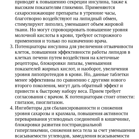
приводят к повышению секреции инсулина, также к
высоким показателям гликемии. Применяются
сахароснижающие препараты в утренние часы,
благотворно воздействуют на липидный обмен,
стимулируют липолиз, уменьшают объем жировой
ткани. Но могут спровоцировать повышение уровня
молочной кислоты в крови, требуют осторожного
применения и только по назначению врача.
Потенциаторы инсулина для увеличения отзывчивости
клеток, повышения эффективности работы липидов в
клетках печени путем воздействия на клеточные
рецепторы, блокировки липазы, уменьшения
показателей жирных кислот, и наоборот, увеличения
уровня липопротеидов в крови. Но, данные таблетки
менее эффективны по сравнению с другими нового
второго поколения, могут дать обратный эффект и
привести к быстрому набору веса. Прием требует
согласования с врачом. К потенциаторам стоит отнести:
глитазон, пиоглитазон.
Ингибиторы для сбалансированности и снижения
уровня сахарозы и крахмала, повышения активности
переваривания углеводных соединений в кишечнике,
блокировки развития постпрандиальной
гипергликемии, снижения веса тела за счет уменьшения
всасываемости углеводов, замедления всасываемости