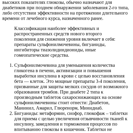
высоких показателях глюкозы, обычно назначают для
диабетиков при позднем обнаружении заболевания 2-го типа,
либо отсутствии эффективности на протяжении длительного
времени от лечебного курса, назначенного ранее.
Классификация наиболее эффективных и
распространенных средств нового второго
поколения для снижения уровня включает в себя:
препараты сульфонилмочевины, бигуаниды,
ингибиторы тиазолидиндиониды, иные
гомеопатические средства.
Сульфонилмочевина для уменьшения количества
гликогена в печени, активизации и повышения
выработки инсулина в крови с целью восстановления
бета — клеток. Это мощные препараты 3-4 поколения,
призванные для защиты мелких сосудов от возможного
образования тромбов. При диабете 2 типа к
производным таблеток сахароснижающих на основе
сульфонилмочевины стоит отнести: Диабетон,
Манинил, Амарил, Глюренорм, Минидиаб.
Бигуаниды: метаформин, сиофор, глюкофаж – таблетки
для приема с целью увеличения отзывчивости тканей к
инсулину, замедления и торможения процессов по
впитыванию глюкозы в кишечник. Таблетки не