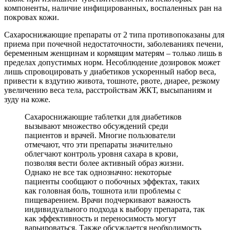
компоненты, наличие инфицированных, воспаленных ран на
покровах кожи.
Сахароснижающие препараты от 2 типа противопоказаны для
приема при почечной недостаточности, заболеваниях печени,
беременным женщинам и кормящим матерям – только лишь в
пределах допустимых норм. Несоблюдение дозировок может
лишь спровоцировать у диабетиков ускоренный набор веса,
привести к вздутию живота, тошноте, рвоте, диарее, резкому
увеличению веса тела, расстройствам ЖКТ, высыпаниям и
зуду на коже.
Сахароснижающие таблетки для диабетиков
вызывают множество обсуждений среди
пациентов и врачей. Многие пользователи
отмечают, что эти препараты значительно
облегчают контроль уровня сахара в крови,
позволяя вести более активный образ жизни.
Однако не все так однозначно: некоторые
пациенты сообщают о побочных эффектах, таких
как головная боль, тошнота или проблемы с
пищеварением. Врачи подчеркивают важность
индивидуального подхода к выбору препарата, так
как эффективность и переносимость могут
варьироваться. Также обсуждается необходимость