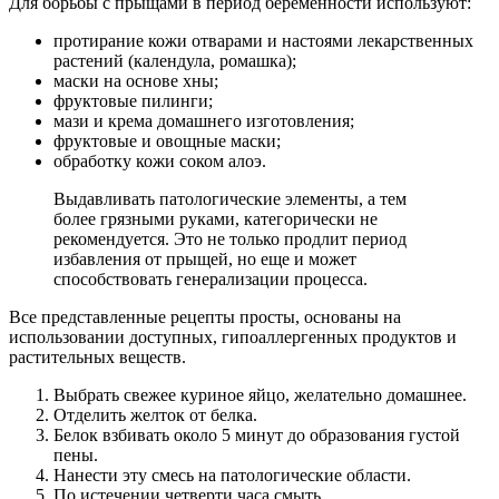
Для борьбы с прыщами в период беременности используют:
протирание кожи отварами и настоями лекарственных
растений (календула, ромашка);
маски на основе хны;
фруктовые пилинги;
мази и крема домашнего изготовления;
фруктовые и овощные маски;
обработку кожи соком алоэ.
Выдавливать патологические элементы, а тем
более грязными руками, категорически не
рекомендуется. Это не только продлит период
избавления от прыщей, но еще и может
способствовать генерализации процесса.
Все представленные рецепты просты, основаны на
использовании доступных, гипоаллергенных продуктов и
растительных веществ.
Выбрать свежее куриное яйцо, желательно домашнее.
Отделить желток от белка.
Белок взбивать около 5 минут до образования густой
пены.
Нанести эту смесь на патологические области.
По истечении четверти часа смыть.