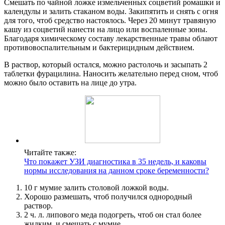
Смешать по чайной ложке измельченных соцветий ромашки и
календулы и залить стаканом воды. Закипятить и снять с огня
для того, чтоб средство настоялось. Через 20 минут травяную
кашу из соцветий нанести на лицо или воспаленные зоны.
Благодаря химическому составу лекарственные травы облают
противовоспалительным и бактерицидным действием.
В раствор, который остался, можно растолочь и засыпать 2
таблетки фурацилина. Наносить желательно перед сном, чтоб
можно было оставить на лице до утра.
Читайте также:
Что покажет УЗИ диагностика в 35 недель, и каковы
нормы исследования на данном сроке беременности?
10 г мумие залить столовой ложкой воды.
Хорошо размешать, чтоб получился однородный
раствор.
2 ч. л. липового меда подогреть, чтоб он стал более
жидким, и смешать с мумие.