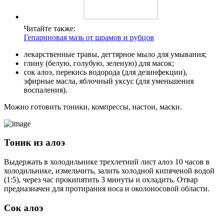
Читайте также:
Гепариновая мазь от шрамов и рубцов
лекарственные травы, дегтярное мыло для умывания;
глину (белую, голубую, зеленую) для масок;
сок алоэ, перекись водорода (для дезинфекции),
эфирные масла, яблочный уксус (для уменьшения
воспаления).
Можно готовить тоники, компрессы, настои, маски.
Тоник из алоэ
Выдержать в холодильнике трехлетний лист алоэ 10 часов в
холодильнике, измельчить, залить холодной кипяченой водой
(1:5), через час прокипятить 3 минуты и охладить. Отвар
предназначен для протирания носа и околоносовой области.
Сок алоэ