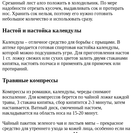
Срезанный лист алоэ положить в холодильник. По мере
надобности отрезать кусочек, выдавливать сок и протирать
нос. Хранить сок нельзя, поэтому его нужно готовить
небольшое количество и использовать сразу.
Настой и настойка календулы
Календула – отличное средство для борьбы с прыщами. В
аптеке продается готовая спиртовая настойка календулы,
которой можно подсушивать угри. Для приготовления настоя
1 ст. ложку свежих или сухих цветов залить двумя стаканами
кипятка, настоять полчаса и применять для примочек или
протираний.
Травяные компрессы
Компрессы из ромашки, календулы, череды снимают
воспаление. Для компрессов берется по чайной ложке каждой
травы, 3 стакана кипятка, сбор кипятится 2-3 минуты, затем
настаивается. Ватный диск, смоченный настоем,
накладывается на область носа на 15-20 минут.
Чайный пакетик зеленого чая и листьев мяты – прекрасное
средство для утреннего ухода за кожей лица, особенно если на