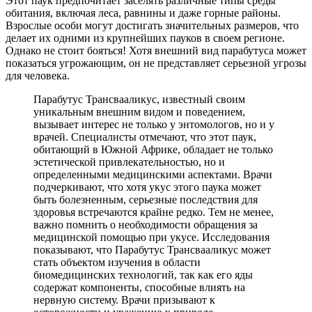
Этот паук предпочитает заселять различные типы среды
обитания, включая леса, равнины и даже горные районы.
Взрослые особи могут достигать значительных размеров, что
делает их одними из крупнейших пауков в своем регионе.
Однако не стоит бояться! Хотя внешний вид парабутуса может
показаться угрожающим, он не представляет серьезной угрозы
для человека.
Парабутус Трансвааликус, известный своим
уникальным внешним видом и поведением,
вызывает интерес не только у энтомологов, но и у
врачей. Специалисты отмечают, что этот паук,
обитающий в Южной Африке, обладает не только
эстетической привлекательностью, но и
определенными медицинскими аспектами. Врачи
подчеркивают, что хотя укус этого паука может
быть болезненным, серьезные последствия для
здоровья встречаются крайне редко. Тем не менее,
важно помнить о необходимости обращения за
медицинской помощью при укусе. Исследования
показывают, что Парабутус Трансвааликус может
стать объектом изучения в области
биомедицинских технологий, так как его яды
содержат компоненты, способные влиять на
нервную систему. Врачи призывают к