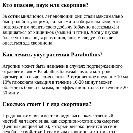
Кто опаснее, паук или скорпион?
За сотни миллионов лет эволюции они стали максимально
быстродействующими, сильными и избирательными, что
позволяет им ловить свою добычу (обычно насекомых) и
защищаться от хищников (мышей и птиц). Хотя у пауков
более устрашающая репутация, людям следует больше
опасаться яда скорпиона.
Как лечить укус растения Parabuthus?
Атропин может быть назначен в случаях подтвержденного
отравления ядом Parabuthus transvaalicus для контроля
чрезмерного выделения слизи. Внутривенное введение 10 мл
10% глюконата кальция в течение 10-20 минут может
облегчить боль и спазмы, но эффективно только в течение 20-
30 минут.
Сколько стоит 1 г яда скорпиона?
Предположим, вы имеете в виду высококачественный,
чистый яд такого вида, как скорпион-охотник за смертью
(Leiurus quinquestriatus), который высоко ценится за свои
лечебные свойства: 1 грамм яда скорпиона-охотника за