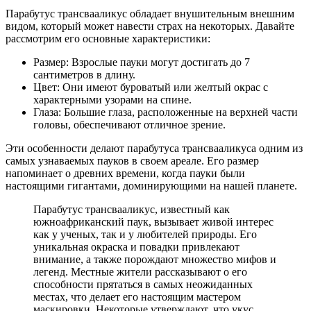
Парабутус трансвааликус обладает внушительным внешним
видом, который может навести страх на некоторых. Давайте
рассмотрим его основные характеристики:
Размер: Взрослые пауки могут достигать до 7
сантиметров в длину.
Цвет: Они имеют буроватый или желтый окрас с
характерными узорами на спине.
Глаза: Большие глаза, расположенные на верхней части
головы, обеспечивают отличное зрение.
Эти особенности делают парабутуса трансвааликуса одним из
самых узнаваемых пауков в своем ареале. Его размер
напоминает о древних времени, когда пауки были
настоящими гигантами, доминирующими на нашей планете.
Парабутус трансвааликус, известный как
южноафриканский паук, вызывает живой интерес
как у ученых, так и у любителей природы. Его
уникальная окраска и повадки привлекают
внимание, а также порождают множество мифов и
легенд. Местные жители рассказывают о его
способности прятаться в самых неожиданных
местах, что делает его настоящим мастером
маскировки. Некоторые утверждают, что укус