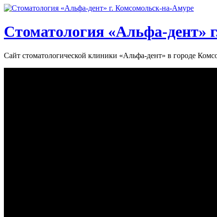
Стоматология «‎Альфа-дент»‎ 
Сайт стоматологической клиники «‎Альфа-дент» в городе Ком