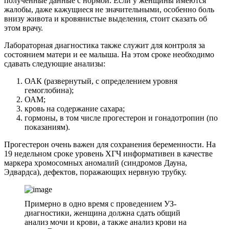
полученные данные с нормой. Если у женщины имеются
жалобы, даже кажущиеся не значительными, особенно боль
внизу живота и кровянистые выделения, стоит сказать об
этом врачу.
Лабораторная диагностика также служит для контроля за
состоянием матери и ее малыша. На этом сроке необходимо
сдавать следующие анализы:
ОАК (развернутый, с определением уровня
гемоглобина);
ОАМ;
кровь на содержание сахара;
гормоны, в том числе прогестерон и гонадотропин (по
показаниям).
Прогестерон очень важен для сохранения беременности. На
19 недельном сроке уровень ХГЧ информативен в качестве
маркера хромосомных аномалий (синдромов Дауна,
Эдвардса), дефектов, поражающих нервную трубку.
Примерно в одно время с проведением УЗ-
диагностики, женщина должна сдать общий
анализ мочи и крови, а также анализ крови на