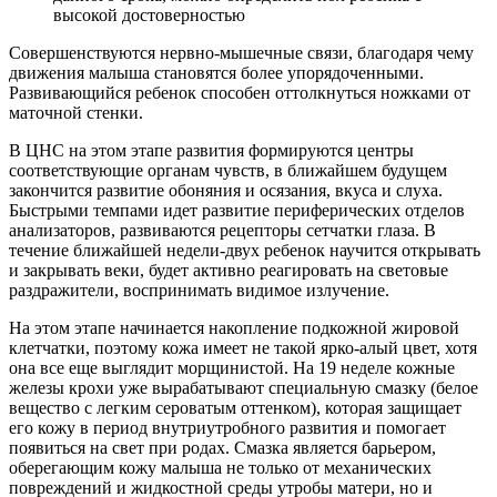
высокой достоверностью
Совершенствуются нервно-мышечные связи, благодаря чему
движения малыша становятся более упорядоченными.
Развивающийся ребенок способен оттолкнуться ножками от
маточной стенки.
В ЦНС на этом этапе развития формируются центры
соответствующие органам чувств, в ближайшем будущем
закончится развитие обоняния и осязания, вкуса и слуха.
Быстрыми темпами идет развитие периферических отделов
анализаторов, развиваются рецепторы сетчатки глаза. В
течение ближайшей недели-двух ребенок научится открывать
и закрывать веки, будет активно реагировать на световые
раздражители, воспринимать видимое излучение.
На этом этапе начинается накопление подкожной жировой
клетчатки, поэтому кожа имеет не такой ярко-алый цвет, хотя
она все еще выглядит морщинистой. На 19 неделе кожные
железы крохи уже вырабатывают специальную смазку (белое
вещество с легким сероватым оттенком), которая защищает
его кожу в период внутриутробного развития и помогает
появиться на свет при родах. Смазка является барьером,
оберегающим кожу малыша не только от механических
повреждений и жидкостной среды утробы матери, но и