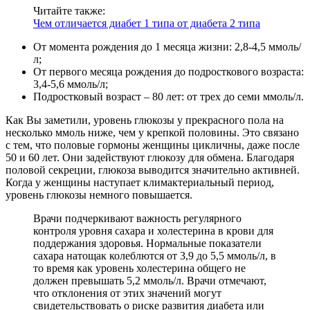
Читайте также:
Чем отличается диабет 1 типа от диабета 2 типа
От момента рождения до 1 месяца жизни: 2,8-4,5 ммоль/
л;
От первого месяца рождения до подросткового возраста:
3,4-5,6 ммоль/л;
Подростковый возраст – 80 лет: от трех до семи ммоль/л.
Как Вы заметили, уровень глюкозы у прекрасного пола на
несколько ммоль ниже, чем у крепкой половины. Это связано
с тем, что половые гормоны женщины цикличны, даже после
50 и 60 лет. Они задействуют глюкозу для обмена. Благодаря
половой секреции, глюкоза выводится значительно активней.
Когда у женщины наступает климактериальный период,
уровень глюкозы немного повышается.
Врачи подчеркивают важность регулярного
контроля уровня сахара и холестерина в крови для
поддержания здоровья. Нормальные показатели
сахара натощак колеблются от 3,9 до 5,5 ммоль/л, в
то время как уровень холестерина общего не
должен превышать 5,2 ммоль/л. Врачи отмечают,
что отклонения от этих значений могут
свидетельствовать о риске развития диабета или