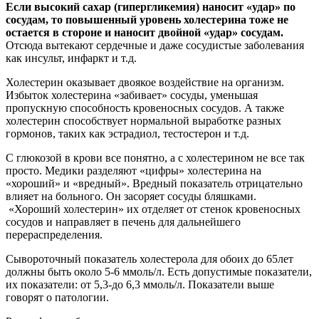
Если высокий сахар (гипергликемия) наносит «удар» по
сосудам, то повышенный уровень холестерина тоже не
остается в стороне и наносит двойной «удар» сосудам.
Отсюда вытекают сердечные и даже сосудистые заболевания
как инсульт, инфаркт и т.д.
Холестерин оказывает двоякое воздействие на организм.
Избыток холестерина «забивает» сосуды, уменьшая
пропускную способность кровеносных сосудов. А также
холестерин способствует нормальной выработке разных
гормонов, таких как эстрадиол, тестостерон и т.д.
С глюкозой в крови все понятно, а с холестерином не все так
просто. Медики разделяют «цифры» холестерина на
«хороший» и «вредный». Вредный показатель отрицательно
влияет на больного. Он засоряет сосуды бляшками.
«Хороший холестерин» их отделяет от стенок кровеносных
сосудов и направляет в печень для дальнейшего
перераспределения.
Сывороточный показатель холестерола для обоих до 65лет
должны быть около 5-6 ммоль/л. Есть допустимые показатели,
их показатели: от 5,3-до 6,3 ммоль/л. Показатели выше
говорят о патологии.