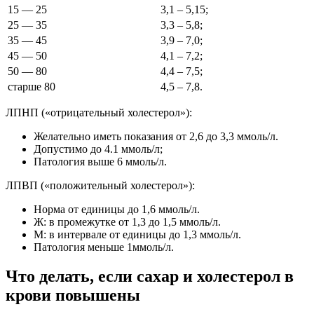
15 — 25
3,1 – 5,15;
25 — 35
3,3 – 5,8;
35 — 45
3,9 – 7,0;
45 — 50
4,1 – 7,2;
50 — 80
4,4 – 7,5;
старше 80
4,5 – 7,8.
ЛПНП («отрицательный холестерол»):
Желательно иметь показания от 2,6 до 3,3 ммоль/л.
Допустимо до 4.1 ммоль/л;
Патология выше 6 ммоль/л.
ЛПВП («положительный холестерол»):
Норма от единицы до 1,6 ммоль/л.
Ж: в промежутке от 1,3 до 1,5 ммоль/л.
М: в интервале от единицы до 1,3 ммоль/л.
Патология меньше 1ммоль/л.
Что делать, если сахар и холестерол в
крови повышены