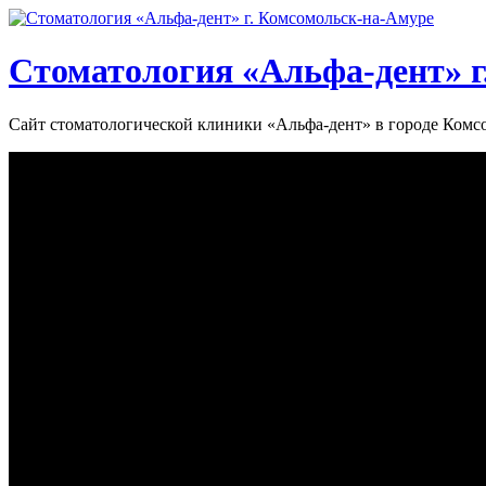
Стоматология «‎Альфа-дент»‎ 
Сайт стоматологической клиники «‎Альфа-дент» в городе Ком