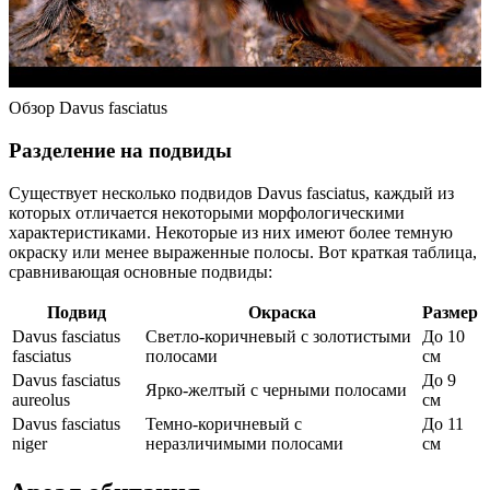
Обзор Davus fasciatus
Разделение на подвиды
Существует несколько подвидов Davus fasciatus, каждый из
которых отличается некоторыми морфологическими
характеристиками. Некоторые из них имеют более темную
окраску или менее выраженные полосы. Вот краткая таблица,
сравнивающая основные подвиды:
Подвид
Окраска
Размер
Davus fasciatus
Светло-коричневый с золотистыми
До 10
fasciatus
полосами
см
Davus fasciatus
До 9
Ярко-желтый с черными полосами
aureolus
см
Davus fasciatus
Темно-коричневый с
До 11
niger
неразличимыми полосами
см