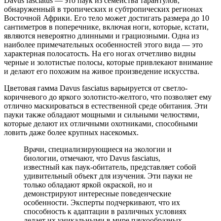
Davus fasciatus — это паук из семейства тарантулов,
обнаруженный в тропических и субтропических регионах
Восточной Африки. Его тело может достигать размера до 10
сантиметров в поперечнике, включая ноги, которые, кстати,
являются невероятно длинными и грациозными. Одна из
наиболее примечательных особенностей этого вида — это
характерная полосатость. На его ногах отчетливо видны
черные и золотистые полосы, которые привлекают внимание
и делают его похожим на живое произведение искусства.
Цветовая гамма Davus fasciatus варьируется от светло-
коричневого до яркого золотисто-желтого, что позволяет ему
отлично маскироваться в естественной среде обитания. Эти
пауки также обладают мощными и сильными челюстями,
которые делают их отличными охотниками, способными
ловить даже более крупных насекомых.
Врачи, специализирующиеся на экологии и
биологии, отмечают, что Davus fasciatus,
известный как паук-обитатель, представляет собой
удивительный объект для изучения. Эти пауки не
только обладают яркой окраской, но и
демонстрируют интересные поведенческие
особенности. Эксперты подчеркивают, что их
способность к адаптации в различных условиях
делает их уникальными в мире паукообразных.