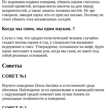
По ходившим издавна поверьям, убивать пауков считалось
плохой приметой, которая могла навлечь на дом череду
неприятностей, а также лишить человека вестей. Не зря
говорили, завидев паука: кто-то прислал письмо. Поэтому не
стоит убивать этих восьмилапых соседей.
Когда мы спим, мы едим пауков. ?
Слухи о том, что среднестатистический человек случайно
съедает восемь пауков в год, у специалистов вызывают
недоумение и смех. Утверждение, основанное на мифе, будто
пауки заползают в наши рты, когда мы спим, не имеет под
собой реальных оснований.
Советы
СОВЕТ №1
Изучите поведение Davus fasciatus в естественной среде
обитания. Наблюдение за их привычками и взаимодействием
с окружающей средой поможет вам лучше понять их
уникальные особенности и поведение.
СОВЕТ №2