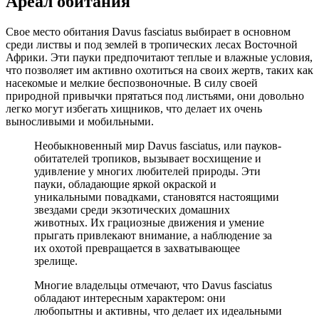
Ареал обитания
Свое место обитания Davus fasciatus выбирает в основном
среди листвы и под землей в тропических лесах Восточной
Африки. Эти пауки предпочитают теплые и влажные условия,
что позволяет им активно охотиться на своих жертв, таких как
насекомые и мелкие беспозвоночные. В силу своей
природной привычки прятаться под листьями, они довольно
легко могут избегать хищников, что делает их очень
выносливыми и мобильными.
Необыкновенный мир Davus fasciatus, или пауков-
обитателей тропиков, вызывает восхищение и
удивление у многих любителей природы. Эти
пауки, обладающие яркой окраской и
уникальными повадками, становятся настоящими
звездами среди экзотических домашних
животных. Их грациозные движения и умение
прыгать привлекают внимание, а наблюдение за
их охотой превращается в захватывающее
зрелище.
Многие владельцы отмечают, что Davus fasciatus
обладают интересным характером: они
любопытны и активны, что делает их идеальными